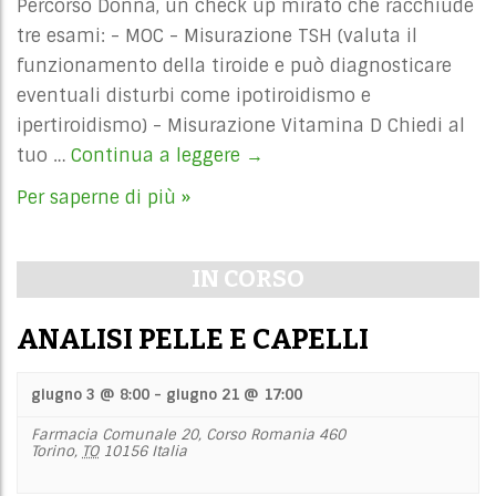
Percorso Donna, un check up mirato che racchiude
tre esami: - MOC - Misurazione TSH (valuta il
funzionamento della tiroide e può diagnosticare
eventuali disturbi come ipotiroidismo e
ipertiroidismo) - Misurazione Vitamina D Chiedi al
tuo …
Continua a leggere
MINERALOMETRIA
→
OSSEA
Per saperne di più »
COMPUTERIZZATA
IN CORSO
ANALISI PELLE E CAPELLI
giugno 3 @ 8:00
-
giugno 21 @ 17:00
Farmacia Comunale 20,
Corso Romania 460
Torino
,
TO
10156
Italia