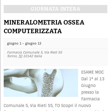
i
Navigazione
GIORNATA INTERA
e
per
w
giorno
MINERALOMETRIA OSSEA
s
N
COMPUTERIZZATA
a
v
giugno 1
-
giugno 13
i
Farmacia Comunale 5,
Via Rieti 55
g
Torino
,
TO
10142
Italia
a
t
ESAME MOC
i
Dal 1° al 13
o
Giugno
n
presso la
Farmacia
Comunale 5, Via Rieti 55, TO Scopri il nuovo