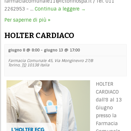
farmaciacomunale11@fctorinospa.it
/ Tel. 011
2262953 - …
Continua a leggere
ELETTROCARDIOGRA
→
Per saperne di più »
HOLTER CARDIACO
giugno 8 @ 8:00
-
giugno 13 @ 17:00
Farmacia Comunale 45,
Via Monginevro 27/B
Torino
,
TO
10138
Italia
HOLTER
CARDIACO
dall'8 al 13
Giugno
presso la
Farmacia