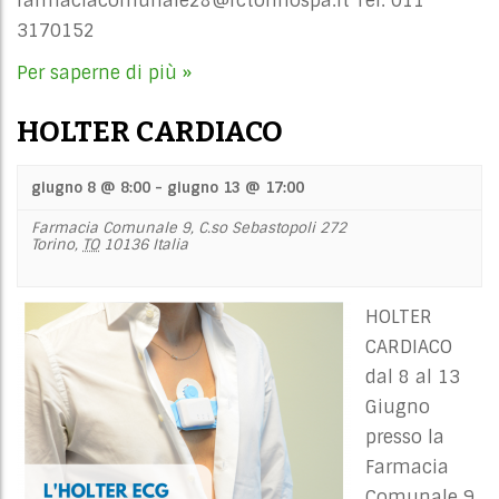
farmaciacomunale28@fctorinospa.it
Tel: 011
3170152
Per saperne di più »
HOLTER CARDIACO
giugno 8 @ 8:00
-
giugno 13 @ 17:00
Farmacia Comunale 9,
C.so Sebastopoli 272
Torino
,
TO
10136
Italia
HOLTER
CARDIACO
dal 8 al 13
Giugno
presso la
Farmacia
Comunale 9,