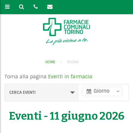
HOME
PAGINA
Torna alla pagina
Eventi in farmacia
E
Giorno
CERCA EVENTI
v
e
Eventi - 11 giugno 2026
n
t
V