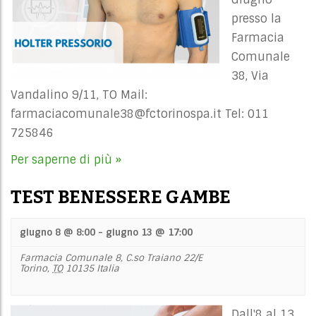
presso la
Farmacia
Comunale
38, Via
Vandalino 9/11, TO Mail:
farmaciacomunale38@fctorinospa.it
Tel: 011
725846
Per saperne di più »
TEST BENESSERE GAMBE
giugno 8 @ 8:00
-
giugno 13 @ 17:00
Farmacia Comunale 8,
C.so Traiano 22/E
Torino
,
TO
10135
Italia
Dall'8 al 13