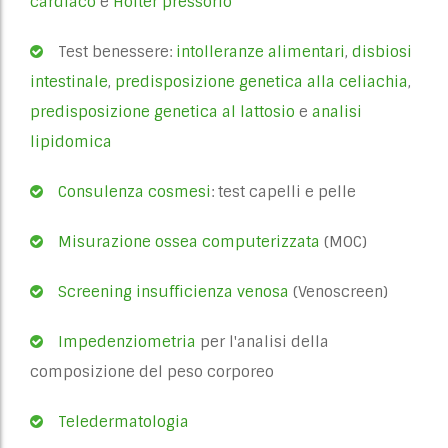
cardiaco
e
Holter pressorio
Test benessere:
intolleranze alimentari
,
disbiosi
intestinale
,
predisposizione genetica alla celiachia
,
predisposizione genetica al lattosio
e
analisi
lipidomica
Consulenza cosmesi
: test capelli e pelle
Misurazione ossea computerizzata
(MOC)
Screening insufficienza venosa
(Venoscreen)
Impedenziometria
per l'analisi della
composizione del peso corporeo
Teledermatologia