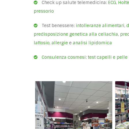
Check up salute telemedicina:
ECG
,
Holt
pressorio
Test benessere:
intolleranze alimentari
,
d
predisposizione genetica alla celiachia
,
pred
lattosio
,
allergie
e
analisi lipidomica
Consulenza cosmesi: test capelli e pelle