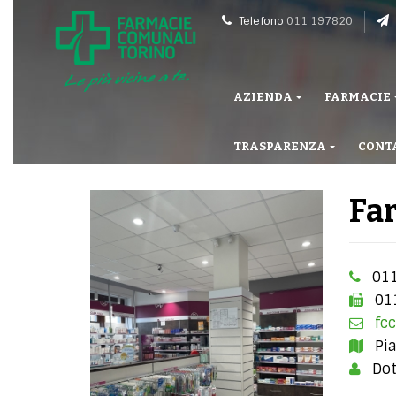
Telefono
011 197820
AZIENDA
FARMACIE
TRASPARENZA
CONT
Fa
011
01
fcc
Pia
Dot