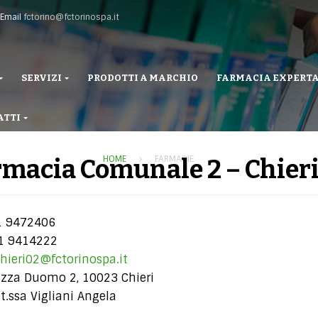
Email
fctorino@fctorinospa.it
SERVIZI
PRODOTTI A MARCHIO
FARMACIA EXPERT
ATTI
HOME
FARMACIE
rmacia Comunale 2 – Chier
 9472406
1 9414222
hieri02@fctorinospa.it
zza Duomo 2, 10023 Chieri
t.ssa Vigliani Angela