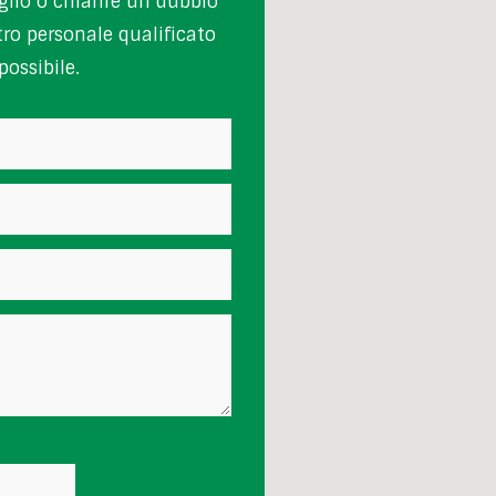
glio o chiarire un dubbio
ro personale qualificato
ossibile.