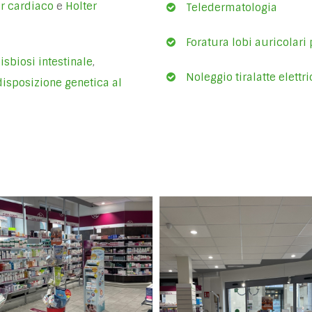
er cardiaco
e
Holter
Teledermatologia
Foratura lobi auricolari
isbiosi intestinale
,
Noleggio tiralatte elettr
isposizione genetica al