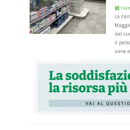
Farm
La Far
Maggio
nel cu
Il per
varie 