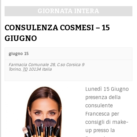
i
Navigazione
GIORNATA INTERA
e
per
w
giorno
CONSULENZA COSMESI – 15
s
N
GIUGNO
a
v
giugno 15
i
Farmacia Comunale 28,
C.so Corsica 9
g
Torino
,
TO
10134
Italia
a
t
Lunedì 15 Giugno
i
presenza della
o
consulente
n
Francesca per
consigli di make-
up presso la