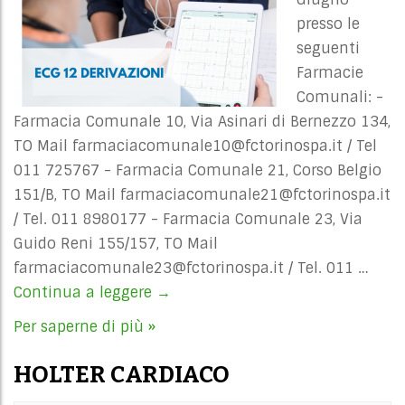
presso le
seguenti
Farmacie
Comunali: -
Farmacia Comunale 10, Via Asinari di Bernezzo 134,
TO Mail
farmaciacomunale10@fctorinospa.it
/ Tel
011 725767 - Farmacia Comunale 21, Corso Belgio
151/B, TO Mail
farmaciacomunale21@fctorinospa.it
/ Tel. 011 8980177 - Farmacia Comunale 23, Via
Guido Reni 155/157, TO Mail
farmaciacomunale23@fctorinospa.it
/ Tel. 011 …
Continua a leggere
ELETTROCARDIOGRAMMA
→
Per saperne di più »
HOLTER CARDIACO