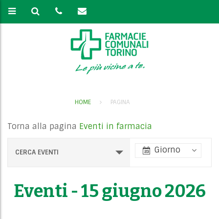
HOME
PAGINA
Torna alla pagina
Eventi in farmacia
E
Giorno
CERCA EVENTI
v
e
Eventi - 15 giugno 2026
n
t
V