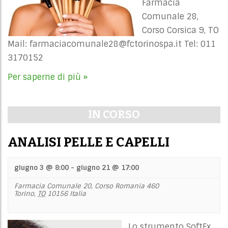
Farmacia
Comunale 28,
Corso Corsica 9, TO
Mail:
farmaciacomunale28@fctorinospa.it
Tel: 011
3170152
Per saperne di più »
IN CORSO
ANALISI PELLE E CAPELLI
giugno 3 @ 8:00
-
giugno 21 @ 17:00
Farmacia Comunale 20,
Corso Romania 460
Torino
,
TO
10156
Italia
Lo strumento SoftFx