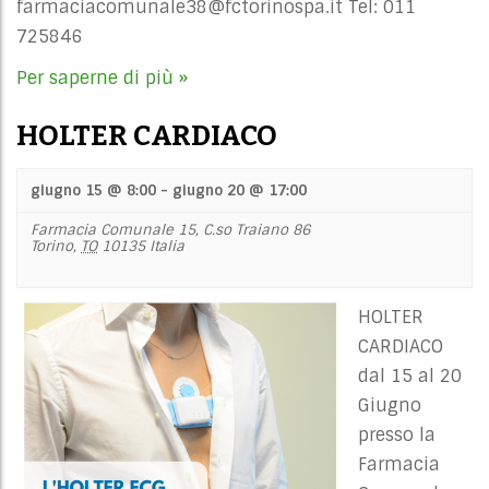
farmaciacomunale38@fctorinospa.it
Tel: 011
725846
Per saperne di più »
HOLTER CARDIACO
giugno 15 @ 8:00
-
giugno 20 @ 17:00
Farmacia Comunale 15,
C.so Traiano 86
Torino
,
TO
10135
Italia
HOLTER
CARDIACO
dal 15 al 20
Giugno
presso la
Farmacia