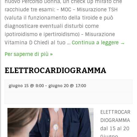
nuovo Percorso Donna, un check up mirato che
racchiude tre esami: - MOC - Misurazione TSH
(valuta il funzionamento della tiroide e può
diagnosticare eventuali disturbi come
ipotiroidismo e ipertiroidismo) - Misurazione
Vitamina D Chiedi al tuo …
Continua a leggere
MINER
→
OSSEA
Per saperne di più »
COMPU
ELETTROCARDIOGRAMMA
giugno 15 @ 8:00
-
giugno 20 @ 17:00
ELETTROCAR
DIOGRAMMA
dal 15 al 20
Giugno