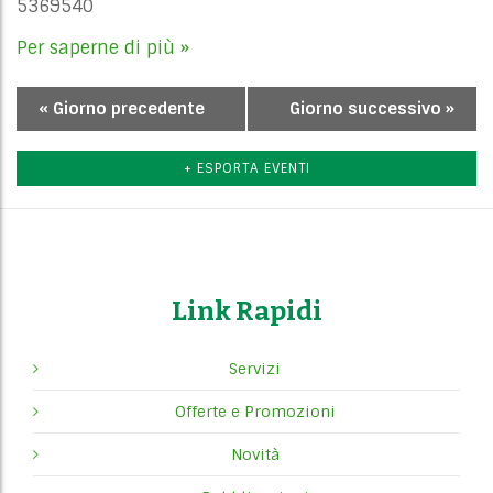
5369540
Per saperne di più »
«
Giorno precedente
Giorno successivo
»
Navigazione
per
+ ESPORTA EVENTI
giorno
Link Rapidi
Servizi
Offerte e Promozioni
Novità