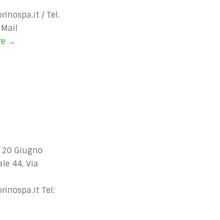
inospa.it
/ Tel.
 Mail
re
ELETTROCARDIOGRAMMA
→
 20 Giugno
le 44, Via
inospa.it
Tel: