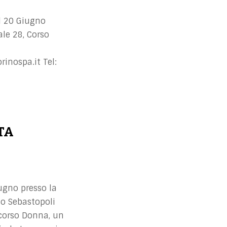
l 20 Giugno
le 28, Corso
inospa.it
Tel:
TA
ugno presso la
o Sebastopoli
rcorso Donna, un