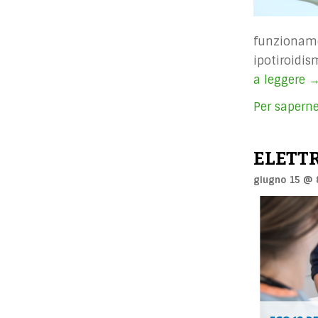
funzioname
ipotiroidis
a leggere
M
O
Per saperne
C
ELETT
giugno 15 @ 