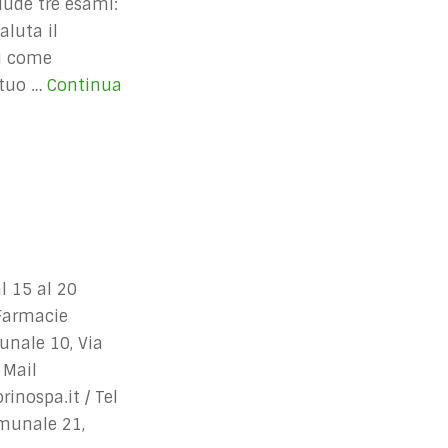
ude tre esami:
aluta il
bi come
 tuo …
Continua
 15 al 20
 Farmacie
nale 10, Via
 Mail
inospa.it
/ Tel
munale 21,