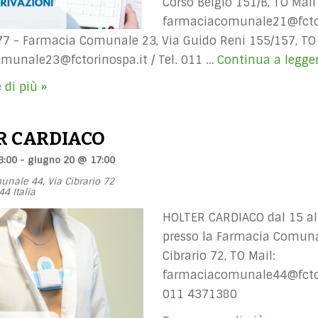
Corso Belgio 151/B, TO Mail
farmaciacomunale21@fctor
7 - Farmacia Comunale 23, Via Guido Reni 155/157, TO
munale23@fctorinospa.it
/ Tel. 011 …
Continua a legge
 di più »
R CARDIACO
8:00
-
giugno 20 @ 17:00
unale 44,
Via Cibrario 72
44
Italia
HOLTER CARDIACO dal 15 al
presso la Farmacia Comuna
Cibrario 72, TO Mail:
farmaciacomunale44@fctor
011 4371380