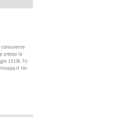
e
w
s
N
a
v
i
a consulente
g
p presso la
a
gio 151/B, TO
t
inospa.it
Tel:
i
o
n