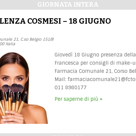
GIORNATA INTERA
LENZA COSMESI – 18 GIUGNO
unale 21,
C.so Belgio 151/B
00
Italia
Giovedì 18 Giugno presenza dell
Francesca per consigli di make-u
Farmacia Comunale 21, Corso Bel
Mail:
farmaciacomunale21@fctor
011 8980177
Per saperne di più »