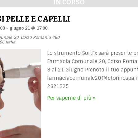
IN CORSO
I PELLE E CAPELLI
:00
-
giugno 21 @ 17:00
unale 20,
Corso Romania 460
56
Italia
Lo strumento SoftFx sarà presente pr
Farmacia Comunale 20, Corso Romani
3 al 21 Giugno Prenota il tuo appun
farmaciacomunale20@fctorinospa.i
2621325
Per saperne di più »