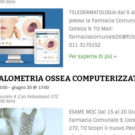
34
Italia
TELEDERMATOLOGIA dal 8 a
presso la Farmacia Comuna
Corsica 9, TO Mail:
farmaciacomunale28@fctor
011 3170152
Per saperne di più »
ALOMETRIA OSSEA COMPUTERIZZA
8:00
-
giugno 20 @ 17:00
unale 9,
C.so Sebastopoli 272
36
Italia
ESAME MOC Dal 15 al 20 Gi
Farmacia Comunale 9, Cors
272, TO Scopri il nuovo Pe