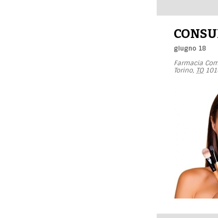
Navigazione
per
giorno
CONSU
giugno 18
Farmacia Com
Torino
,
TO
101