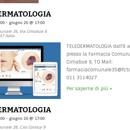
ERMATOLOGIA
:00
-
giugno 20 @ 17:00
unale 35,
Via Cimabue 6
37
Italia
TELEDERMATOLOGIA dall'8 a
presso la Farmacia Comuna
Cimabue 6, TO Mail:
farmaciacomunale35@fctor
011 3114027
Per saperne di più »
ERMATOLOGIA
:00
-
giugno 20 @ 17:00
unale 28,
C.so Corsica 9