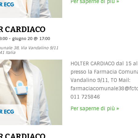
Per saperne di più »
R CARDIACO
8:00
-
giugno 20 @ 17:00
unale 38,
Via Vandalino 9/11
41
Italia
HOLTER CARDIACO dal 15 al
presso la Farmacia Comuna
Vandalino 9/11, TO Mail:
farmaciacomunale38@fctor
011 725846
Per saperne di più »
R CARDIACO