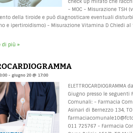
check up mirato che racchi
- MOC - Misurazione TSH (v
nto della tiroide e può diagnosticare eventuali distur
mo e ipertiroidismo) - Misurazione Vitamina D Chiedi al
INERALOMETRIA
→
SSEA
 di più »
OMPUTERIZZATA
ROCARDIOGRAMMA
8:00
-
giugno 20 @ 17:00
ELETTROCARDIOGRAMMA dal
Giugno presso le seguenti
Comunali: - Farmacia Comu
Asinari di Bernezzo 134, TO
farmaciacomunale10@fctor
011 725767 - Farmacia Co