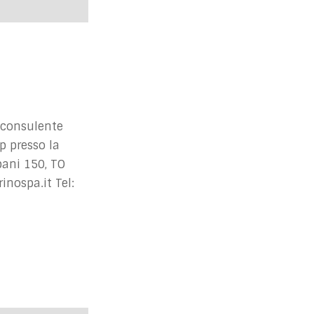
e
w
s
N
a
v
i
 consulente
g
p presso la
a
ani 150, TO
t
inospa.it
Tel:
i
o
n