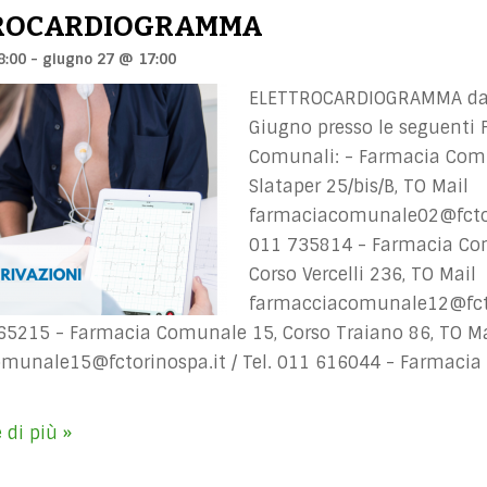
ROCARDIOGRAMMA
8:00
-
giugno 27 @ 17:00
ELETTROCARDIOGRAMMA dal
Giugno presso le seguenti
Comunali: - Farmacia Comu
Slataper 25/bis/B, TO Mail
farmaciacomunale02@fctor
011 735814 - Farmacia Co
Corso Vercelli 236, TO Mail
farmacciacomunale12@fcto
465215 - Farmacia Comunale 15, Corso Traiano 86, TO Ma
munale15@fctorinospa.it
/ Tel. 011 616044 - Farmacia
ETTROCARDIOGRAMMA
 di più »