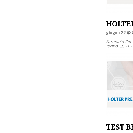
HOLTE
giugno 22 @ 
Farmacia Com
Torino
,
TO
101
TEST 