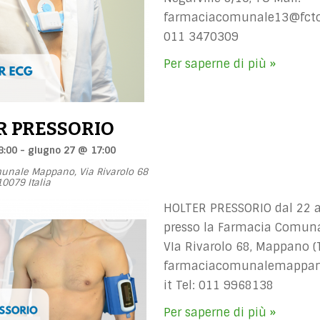
farmaciacomunale13@fctor
011 3470309
Per saperne di più »
R PRESSORIO
8:00
-
giugno 27 @ 17:00
munale Mappano,
Via Rivarolo 68
10079
Italia
HOLTER PRESSORIO dal 22 a
presso la Farmacia Comun
VIa Rivarolo 68, Mappano (T
farmaciacomunalemappan
it
Tel: 011 9968138
Per saperne di più »