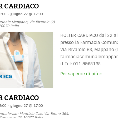
R CARDIACO
8:00
-
giugno 27 @ 17:00
munale Mappano,
Via Rivarolo 68
10079
Italia
HOLTER CARDIACO dal 22 al
presso la Farmacia Comun
Via Rivarolo 68, Mappano (T
farmaciacomunalemappan
it
Tel: 011 9968138
Per saperne di più »
R CARDIACO
8:00
-
giugno 27 @ 17:00
unale-san Maurizio C.se,
Via Torino 36/b
 Canavese
,
TO
10077
Italia