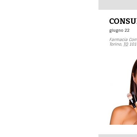
Navigazione
per
giorno
CONSU
giugno 22
Farmacia Com
Torino
,
TO
101