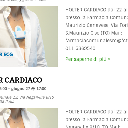
HOLTER CARDIACO dal 22 al
presso la Farmacia Comun
Maurizio Canavese, Via Tori
S.Maurizio C.se (TO) Mail:
farmaciacomunalesm@fcto
011 5369540
Per saperne di più »
R CARDIACO
8:00
-
giugno 27 @ 17:00
unale 13,
Via Negarville 8/10
35
Italia
HOLTER CARDIACO dal 22 al
presso la Farmacia Comuna
Negarville 8/10, TO Mail: