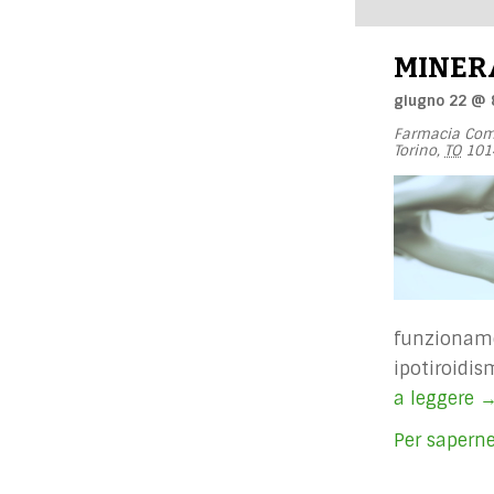
MINER
giugno 22 @ 
Farmacia Com
Torino
,
TO
101
funzioname
ipotiroidis
a leggere
M
O
Per saperne
C