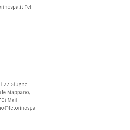
inospa.it
Tel:
l 27 Giugno
ale Mappano,
O) Mail:
o@fctorinospa.