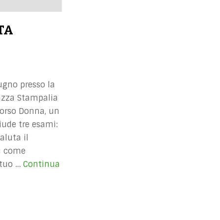
TA
ugno presso la
azza Stampalia
corso Donna, un
ude tre esami:
aluta il
bi come
 tuo …
Continua