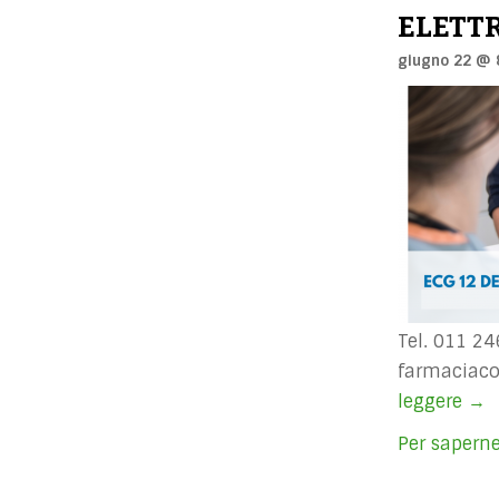
ELETT
giugno 22 @ 
Tel. 011 2
farmaciaco
leggere
EL
→
Per saperne