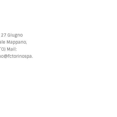
 27 Giugno
ale Mappano,
O) Mail:
o@fctorinospa.