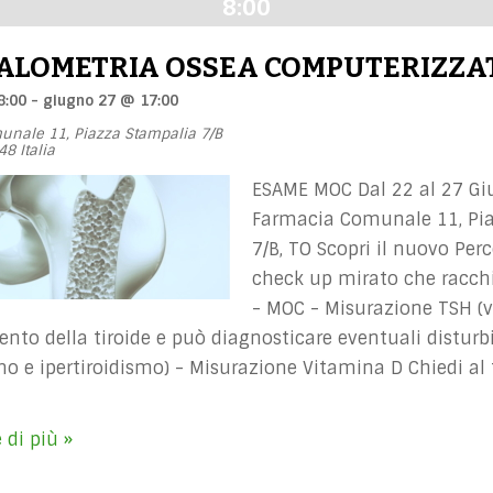
8:00
ALOMETRIA OSSEA COMPUTERIZZA
8:00
-
giugno 27 @ 17:00
unale 11,
Piazza Stampalia 7/B
48
Italia
ESAME MOC Dal 22 al 27 Gi
Farmacia Comunale 11, Pi
7/B, TO Scopri il nuovo Per
check up mirato che racchi
- MOC - Misurazione TSH (v
nto della tiroide e può diagnosticare eventuali distur
mo e ipertiroidismo) - Misurazione Vitamina D Chiedi al
INERALOMETRIA
→
SSEA
 di più »
OMPUTERIZZATA