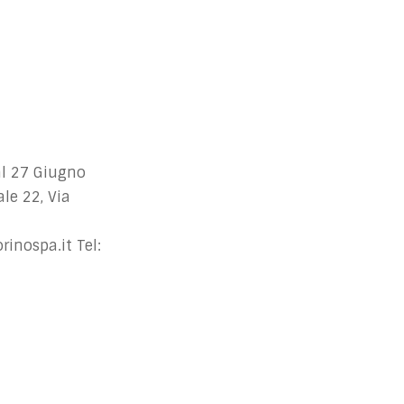
l 27 Giugno
le 22, Via
inospa.it
Tel: