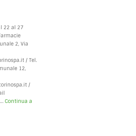
 22 al 27
 Farmacie
nale 2, Via
inospa.it
/ Tel.
munale 12,
rinospa.it
/
il
 …
Continua a