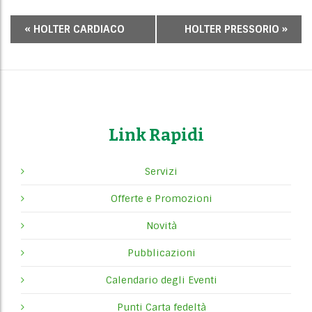
E
«
HOLTER CARDIACO
HOLTER PRESSORIO
»
v
e
n
t
o
N
Link Rapidi
a
v
Servizi
i
Offerte e Promozioni
g
a
Novità
t
Pubblicazioni
i
o
Calendario degli Eventi
n
Punti Carta fedeltà