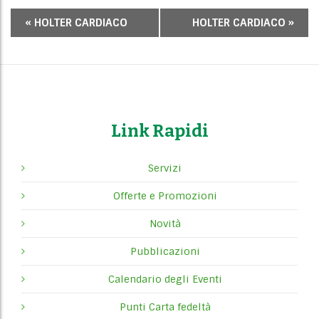
E
«
HOLTER CARDIACO
HOLTER CARDIACO
»
v
e
n
t
o
N
Link Rapidi
a
v
Servizi
i
Offerte e Promozioni
g
a
Novità
t
Pubblicazioni
i
o
Calendario degli Eventi
n
Punti Carta fedeltà