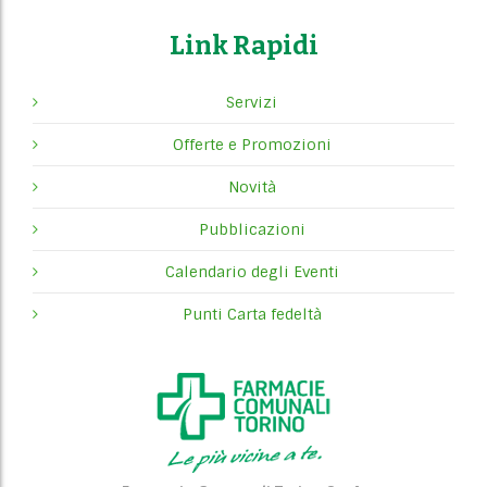
o
N
Link Rapidi
a
v
Servizi
i
Offerte e Promozioni
g
a
Novità
t
Pubblicazioni
i
o
Calendario degli Eventi
n
Punti Carta fedeltà