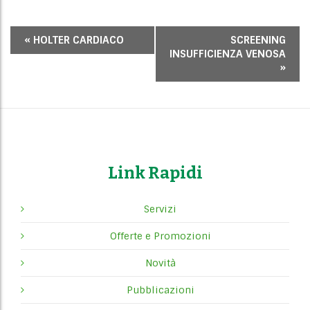
E
«
HOLTER CARDIACO
SCREENING
v
INSUFFICIENZA VENOSA
e
»
n
t
o
N
a
Link Rapidi
v
i
Servizi
g
a
Offerte e Promozioni
t
Novità
i
o
Pubblicazioni
n