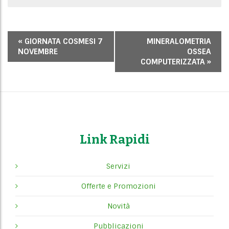
E
«
GIORNATA COSMESI 7
MINERALOMETRIA
v
NOVEMBRE
OSSEA
e
COMPUTERIZZATA
»
n
t
o
N
a
Link Rapidi
v
i
Servizi
g
a
Offerte e Promozioni
t
Novità
i
o
Pubblicazioni