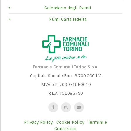
o
n
Calendario degli Eventi
Punti Carta fedeltà
Farmacie Comunali Torino S.p.A.
Capitale Sociale Euro 8.700.000 I.V.
P.IVA e R.I. 09971950010
R.E.A. TO1095750
Privacy Policy
Cookie Policy
Termini e
Condizioni