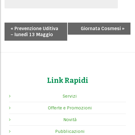
E
«
Prevenzione Uditiva
Giornata Cosmesi
»
v
– lunedì 13 Maggio
e
n
t
o
N
Link Rapidi
a
v
i
Servizi
g
Offerte e Promozioni
a
t
Novità
i
Pubblicazioni