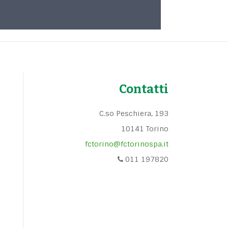
Contatti
C.so Peschiera, 193
10141 Torino
fctorino@fctorinospa.it
011 197820