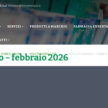
Email
fctorino@fctorinospa.it
SERVIZI
PRODOTTI A MARCHIO
FARMACIA EXPERT
ATTI
PUBBLICAZIONI
RIVISTA FARMACOM
FARMACOM GENNAIO – FEBBRAI
 – febbraio 2026