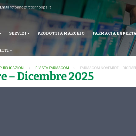
Email
fctorino@fctorinospa.it
SERVIZI
PRODOTTI A MARCHIO
FARMACIA EXPERT
ATTI
PUBBLICAZIONI
RIVISTA FARMACOM
FARMACOM NOVEMBRE – DICEMB
 – Dicembre 2025