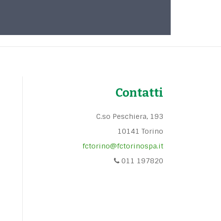
Contatti
C.so Peschiera, 193
10141 Torino
fctorino@fctorinospa.it
011 197820