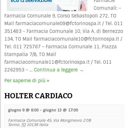
Farmacie
Comunali: -
Farmacia Comunale 9, Corso Sebastopoli 272, TO
Mail
farmaciacomunale09@fctorinospa.it
/ Tel. 011
351483 - Farmacia Comunale 10, Via A. di Bernezzo
134, TO Mail
farmaciacomunale10@fctorinospa.it
/
Tel. 011 725767 - Farmacia Comunale 11, Piazza
Stampalia 7/B, TO Mail
farmaciacomunale11@fctorinospa.it
/ Tel. 011
2262953 - …
Continua a leggere
ELETTROCARDIOGRA
→
Per saperne di più »
HOLTER CARDIACO
giugno 8 @ 8:00
-
giugno 13 @ 17:00
Farmacia Comunale 45,
Via Monginevro 27/B
Torino
,
TO
10138
Italia