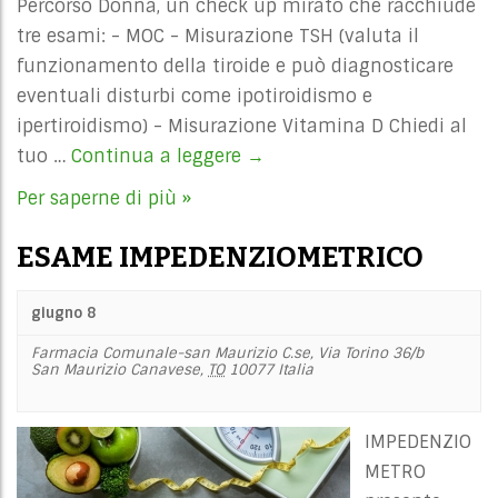
Percorso Donna, un check up mirato che racchiude
tre esami: - MOC - Misurazione TSH (valuta il
funzionamento della tiroide e può diagnosticare
eventuali disturbi come ipotiroidismo e
ipertiroidismo) - Misurazione Vitamina D Chiedi al
tuo …
Continua a leggere
MINERALOMETRIA
→
OSSEA
Per saperne di più »
COMPUTERIZZATA
ESAME IMPEDENZIOMETRICO
giugno 8
Farmacia Comunale-san Maurizio C.se,
Via Torino 36/b
San Maurizio Canavese
,
TO
10077
Italia
IMPEDENZIO
METRO