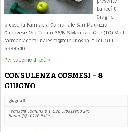
presente
Lunedì 8
Giugno
presso la Farmacia Comunale San Maurizio
Canavese, Via Torino 36/B, S.Maurizio C.se (TO) Mail:
farmaciacomunalesm@fctorinospa.it
Tel: 011
5369540
Per saperne di più »
CONSULENZA COSMESI – 8
GIUGNO
giugno 8
Farmacia Comunale 1,
C.so Orbassano 249
Torino
,
TO
10126
Italia