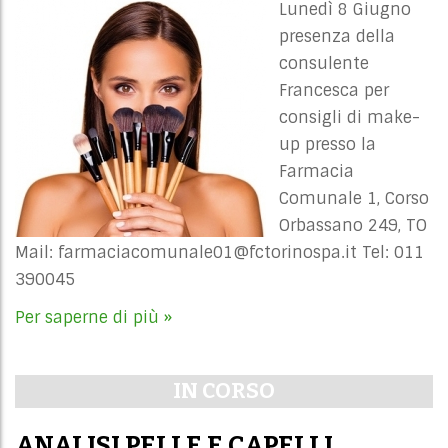
Lunedì 8 Giugno
presenza della
consulente
Francesca per
consigli di make-
up presso la
Farmacia
Comunale 1, Corso
Orbassano 249, TO
Mail:
farmaciacomunale01@fctorinospa.it
Tel: 011
390045
Per saperne di più »
IN CORSO
ANALISI PELLE E CAPELLI