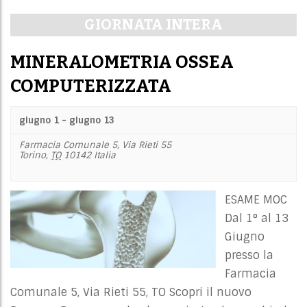
i
Navigazione
GIORNATA INTERA
e
per
w
giorno
MINERALOMETRIA OSSEA
s
N
COMPUTERIZZATA
a
v
giugno 1
-
giugno 13
i
Farmacia Comunale 5,
Via Rieti 55
g
Torino
,
TO
10142
Italia
a
t
ESAME MOC
i
Dal 1° al 13
o
Giugno
n
presso la
Farmacia
Comunale 5, Via Rieti 55, TO Scopri il nuovo