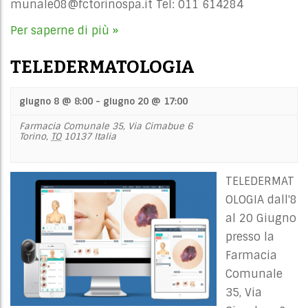
munale08@fctorinospa.it
Tel: 011 614284
Per saperne di più »
TELEDERMATOLOGIA
giugno 8 @ 8:00
-
giugno 20 @ 17:00
Farmacia Comunale 35,
Via Cimabue 6
Torino
,
TO
10137
Italia
TELEDERMAT
OLOGIA dall'8
al 20 Giugno
presso la
Farmacia
Comunale
35, Via