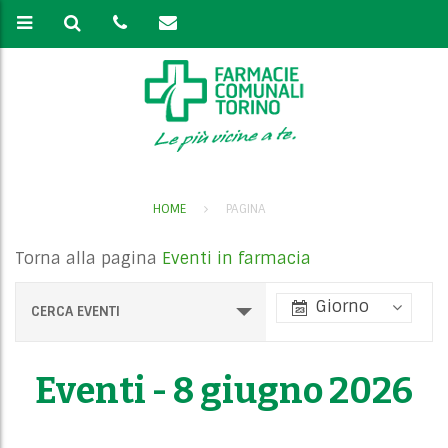
HOME
PAGINA
Torna alla pagina
Eventi in farmacia
E
Giorno
CERCA EVENTI
v
e
Eventi - 8 giugno 2026
n
t
V