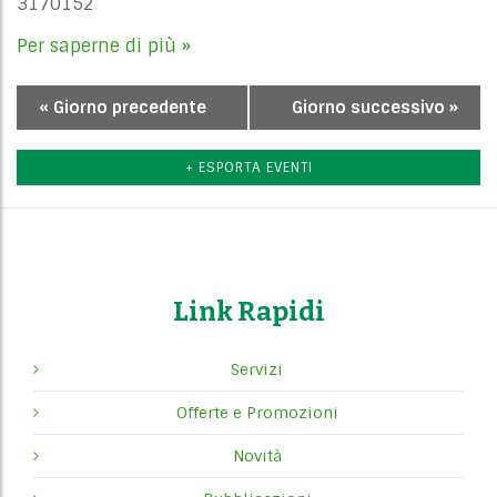
3170152
Per saperne di più »
«
Giorno precedente
Giorno successivo
»
Navigazione
per
+ ESPORTA EVENTI
giorno
Link Rapidi
Servizi
Offerte e Promozioni
Novità