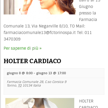
dall'8 al 13
Giugno
presso la
Farmacia
Comunale 13, Via Negarville 8/10, TO Mail:
farmaciacomunale13@fctorinospa.it
Tel: 011
3470309
Per saperne di più »
HOLTER CARDIACO
giugno 8 @ 8:00
-
giugno 13 @ 17:00
Farmacia Comunale 28,
C.so Corsica 9
Torino
,
TO
10134
Italia
HOLTER
CARDIACO