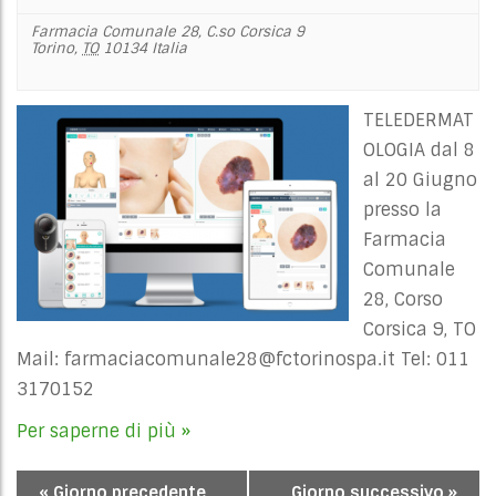
Farmacia Comunale 28,
C.so Corsica 9
Torino
,
TO
10134
Italia
TELEDERMAT
OLOGIA dal 8
al 20 Giugno
presso la
Farmacia
Comunale
28, Corso
Corsica 9, TO
Mail:
farmaciacomunale28@fctorinospa.it
Tel: 011
3170152
Per saperne di più »
«
Giorno precedente
Giorno successivo
»