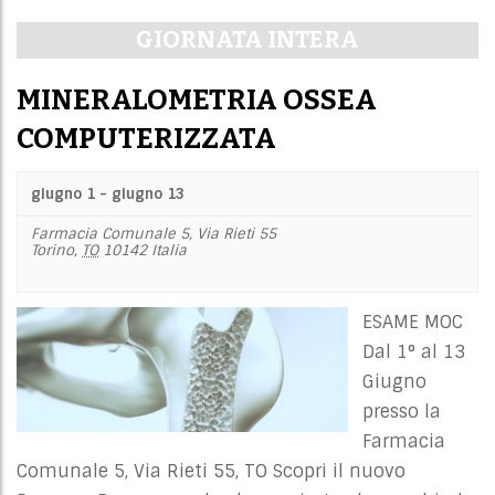
i
Navigazione
GIORNATA INTERA
e
per
w
giorno
MINERALOMETRIA OSSEA
s
N
COMPUTERIZZATA
a
v
giugno 1
-
giugno 13
i
Farmacia Comunale 5,
Via Rieti 55
g
Torino
,
TO
10142
Italia
a
t
ESAME MOC
i
Dal 1° al 13
o
Giugno
n
presso la
Farmacia
Comunale 5, Via Rieti 55, TO Scopri il nuovo