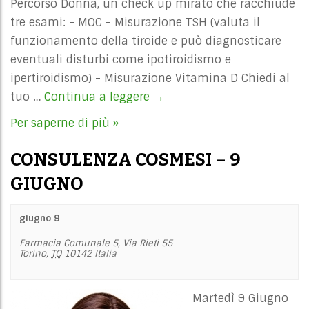
Percorso Donna, un check up mirato che racchiude
tre esami: - MOC - Misurazione TSH (valuta il
funzionamento della tiroide e può diagnosticare
eventuali disturbi come ipotiroidismo e
ipertiroidismo) - Misurazione Vitamina D Chiedi al
tuo …
Continua a leggere
MINERALOMETRIA
→
OSSEA
Per saperne di più »
COMPUTERIZZATA
CONSULENZA COSMESI – 9
GIUGNO
giugno 9
Farmacia Comunale 5,
Via Rieti 55
Torino
,
TO
10142
Italia
Martedì 9 Giugno