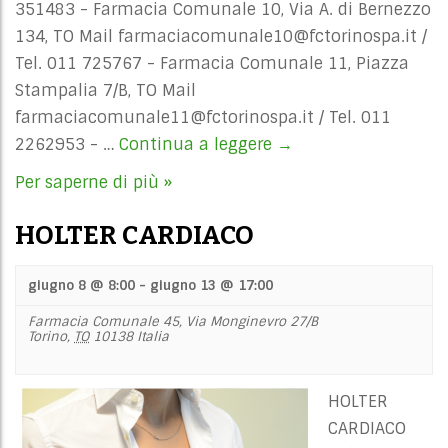
351483 - Farmacia Comunale 10, Via A. di Bernezzo
134, TO Mail
farmaciacomunale10@fctorinospa.it
/
Tel. 011 725767 - Farmacia Comunale 11, Piazza
Stampalia 7/B, TO Mail
farmaciacomunale11@fctorinospa.it
/ Tel. 011
2262953 - …
Continua a leggere
ELETTROCARDIOGRA
→
Per saperne di più »
HOLTER CARDIACO
giugno 8 @ 8:00
-
giugno 13 @ 17:00
Farmacia Comunale 45,
Via Monginevro 27/B
Torino
,
TO
10138
Italia
HOLTER
CARDIACO