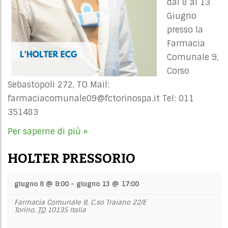
dal 8 al 13
Giugno
presso la
Farmacia
Comunale 9,
Corso
Sebastopoli 272, TO Mail:
farmaciacomunale09@fctorinospa.it
Tel: 011
351483
Per saperne di più »
HOLTER PRESSORIO
giugno 8 @ 8:00
-
giugno 13 @ 17:00
Farmacia Comunale 8,
C.so Traiano 22/E
Torino
,
TO
10135
Italia