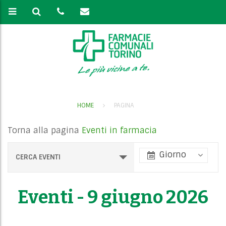
HOME
PAGINA
Torna alla pagina
Eventi in farmacia
E
Giorno
CERCA EVENTI
v
e
Eventi - 9 giugno 2026
n
t
V