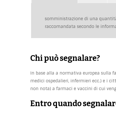
somministrazione di una quantità
raccomandata secondo le informaz
si riferisce ad un intenzionale uso e
situazioni in cui il medicinale è us
impieghi del medicinale usato inten
si riferisce all’esposizione ad un me
l’errore terapeutico si riferisce a s
Chi può segnalare?
psicologici.
autorizzazione.
permette di distinguere tra misuso ed
In base alla a normativa europea sulla far
medici ospedalieri, infermieri ecc.) e i c
non nota) a farmaci e vaccini di cui ven
Entro quando segnalar