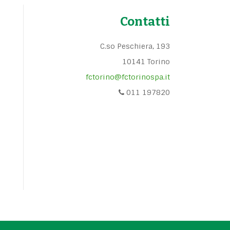
Contatti
C.so Peschiera, 193
10141 Torino
fctorino@fctorinospa.it
011 197820