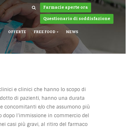
Farmacie aperte ora
Questionario di soddisfazione
A
OFFERTE
FREE FOOD
NEWS
nici e clinici che hanno lo scopo di
idotto di pazienti, hanno una durata
gie concomitanti e/o che assumono più
olo dopo l’immissione in commercio del
i casi più gravi, al ritiro del farmaco