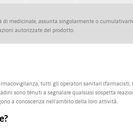
 di medicinale, assunta singolarmente o cumulativame
ioni autorizzate del prodotto.
ccessivo del medicinale, sporadico o persistente, accomp
ato intenzionalmente ed in modo inappropriato non in a
zionalmente per finalità mediche non in accordo con le
dicinale come risultato di un impiego professionale o no
ituazioni non intenzionali; appare quindi chiaro che la pr
 errore.
macovigilanza, tutti gli operatori sanitari (farmacisti, 
ittadini sono tenuti a segnalare qualsiasi sospetta reazi
gono a conoscenza nell’ambito della loro attività.
e?