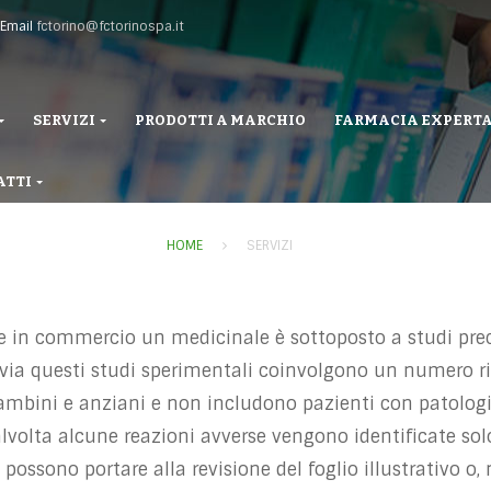
Email
fctorino@fctorinospa.it
SERVIZI
PRODOTTI A MARCHIO
FARMACIA EXPERT
ATTI
HOME
SERVIZI
in commercio un medicinale è sottoposto a studi precli
ttavia questi studi sperimentali coinvolgono un numero r
bambini e anziani e non includono pazienti con patolo
talvolta alcune reazioni avverse vengono identificate s
ssono portare alla revisione del foglio illustrativo o, ne