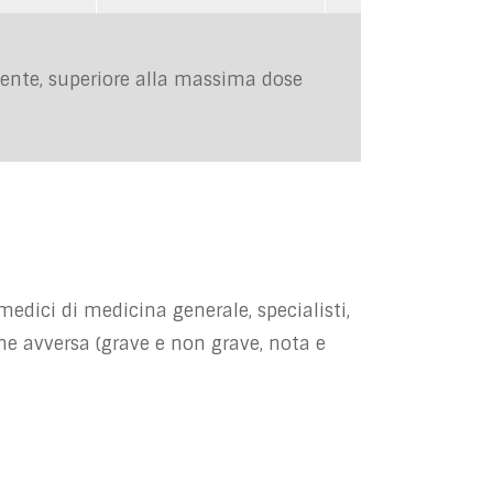
nte, superiore alla massima dose
agnato da effetti dannosi fisici o
ccordo con le condizioni di
 condizioni di autorizzazione.
n professionale.
esenza/assenza di intenzionalità
medici di medicina generale, specialisti,
one avversa (grave e non grave, nota e