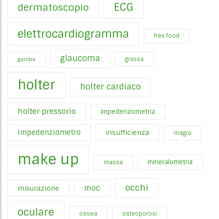
ECG
dermatoscopio
elettrocardiogramma
free food
glaucoma
gambe
grassa
holter
holter cardiaco
holter pressorio
impedenziometria
impedenziometro
insufficienza
magra
make up
mineralometria
massa
occhi
moc
misurazione
oculare
ossea
osteoporosi