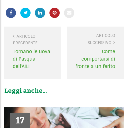
ARTICOLO
P
ARTICOLO
SUCCESSIVO
PRECEDENTE
o
s
Tornano le uova
Come
t
di Pasqua
comportarsi di
n
dell’AIL!
fronte a un ferito
a
v
i
Leggi anche...
g
a
t
i
17
17
o