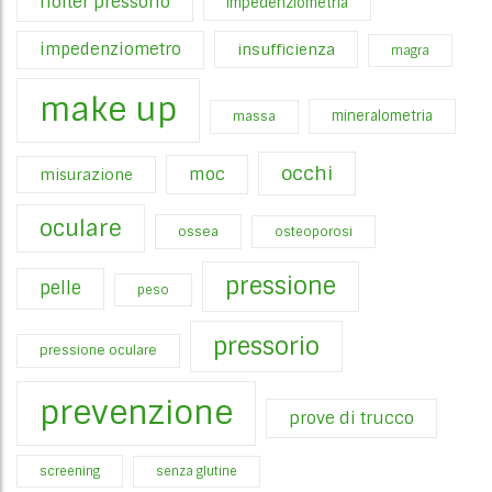
holter pressorio
impedenziometria
impedenziometro
insufficienza
magra
make up
mineralometria
massa
occhi
moc
misurazione
oculare
ossea
osteoporosi
pressione
pelle
peso
pressorio
pressione oculare
prevenzione
prove di trucco
screening
senza glutine