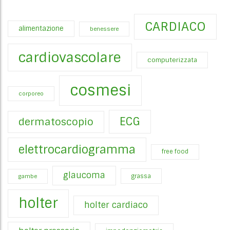
CARDIACO
alimentazione
benessere
cardiovascolare
computerizzata
cosmesi
corporeo
ECG
dermatoscopio
elettrocardiogramma
free food
glaucoma
gambe
grassa
holter
holter cardiaco