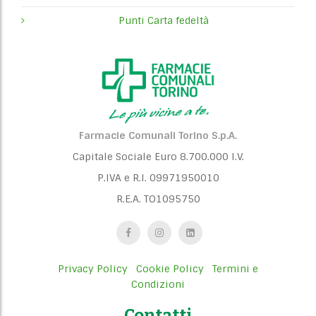
g
Punti Carta fedeltà
a
t
i
o
n
Farmacie Comunali Torino S.p.A.
Capitale Sociale Euro 8.700.000 I.V.
P.IVA e R.I. 09971950010
R.E.A. TO1095750
Privacy Policy
Cookie Policy
Termini e
Condizioni
Contatti