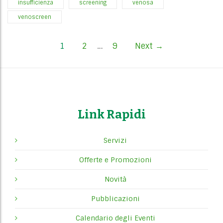
insufficienza
screening
venosa
venoscreen
P
1
2
…
9
Next →
o
s
t
Link Rapidi
s
Servizi
n
Offerte e Promozioni
a
Novità
v
Pubblicazioni
i
Calendario degli Eventi