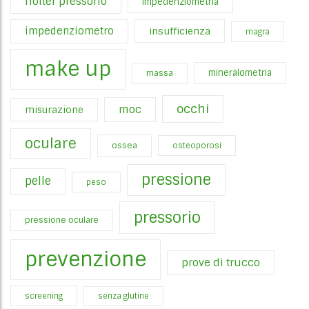
holter pressorio
impedenziometria
impedenziometro
insufficienza
magra
make up
mineralometria
massa
occhi
moc
misurazione
oculare
ossea
osteoporosi
pressione
pelle
peso
pressorio
pressione oculare
prevenzione
prove di trucco
screening
senza glutine