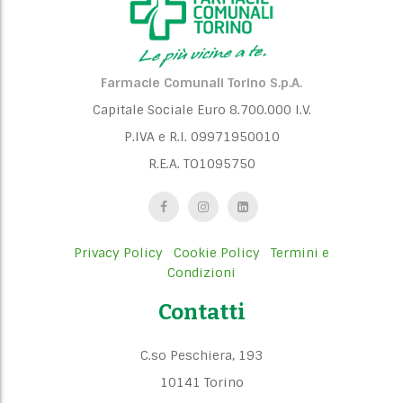
i
o
n
Farmacie Comunali Torino S.p.A.
Capitale Sociale Euro 8.700.000 I.V.
P.IVA e R.I. 09971950010
R.E.A. TO1095750
Privacy Policy
Cookie Policy
Termini e
Condizioni
Contatti
C.so Peschiera, 193
10141 Torino