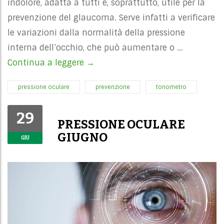
indolore, adatta a tutti e, soprattutto, utile per la
prevenzione del glaucoma. Serve infatti a verificare
le variazioni dalla normalità della pressione
interna dell’occhio, che può aumentare o …
Continua a leggere
PRESSIONE OCULARE LUGLIO
→
pressione oculare
prevenzione
tonometro
29
PRESSIONE OCULARE
GIUGNO
GIU