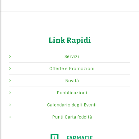
P
o
s
t
Link Rapidi
s
Servizi
n
Offerte e Promozioni
a
Novità
v
Pubblicazioni
i
Calendario degli Eventi
g
Punti Carta fedeltà
a
t