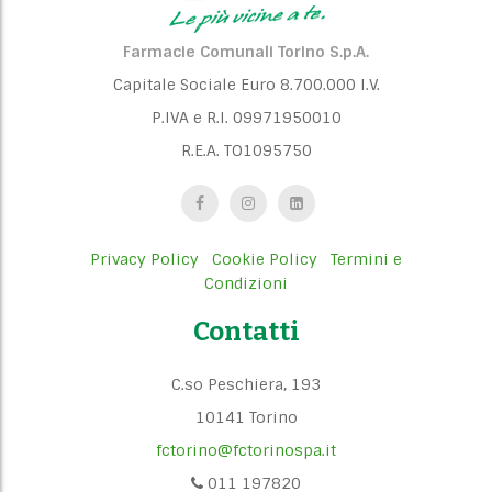
o
n
Farmacie Comunali Torino S.p.A.
Capitale Sociale Euro 8.700.000 I.V.
P.IVA e R.I. 09971950010
R.E.A. TO1095750
Privacy Policy
Cookie Policy
Termini e
Condizioni
Contatti
C.so Peschiera, 193
10141 Torino
fctorino@fctorinospa.it
011 197820