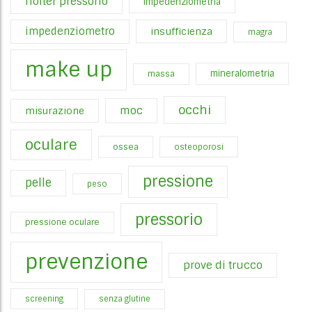
holter pressorio
impedenziometria
impedenziometro
insufficienza
magra
make up
mineralometria
massa
occhi
moc
misurazione
oculare
ossea
osteoporosi
pressione
pelle
peso
pressorio
pressione oculare
prevenzione
prove di trucco
screening
senza glutine