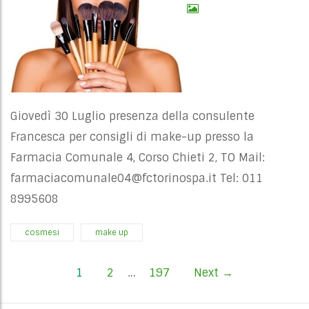
Giovedì 30 Luglio presenza della consulente
Francesca per consigli di make-up presso la
Farmacia Comunale 4, Corso Chieti 2, TO Mail:
farmaciacomunale04@fctorinospa.it
Tel: 011
8995608
cosmesi
make up
P
1
2
…
197
Next →
o