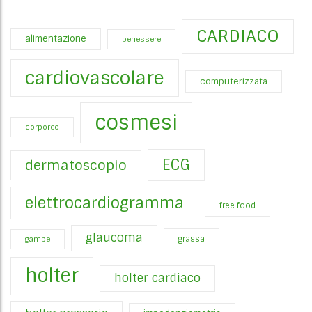
CARDIACO
alimentazione
benessere
cardiovascolare
computerizzata
cosmesi
corporeo
ECG
dermatoscopio
elettrocardiogramma
free food
glaucoma
gambe
grassa
holter
holter cardiaco