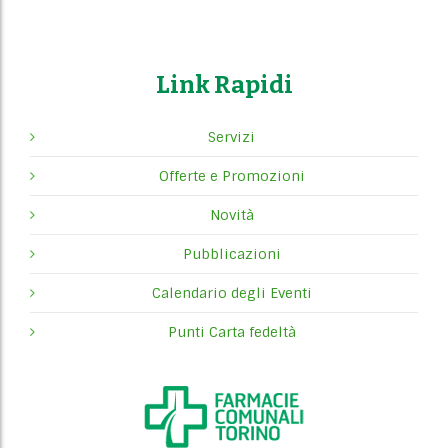
s
t
Link Rapidi
s
Servizi
n
Offerte e Promozioni
a
Novità
v
Pubblicazioni
i
Calendario degli Eventi
g
Punti Carta fedeltà
a
t
i