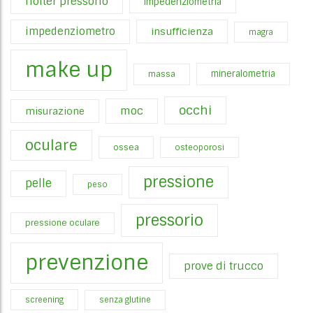
holter pressorio
impedenziometria
impedenziometro
insufficienza
magra
make up
mineralometria
massa
occhi
moc
misurazione
oculare
ossea
osteoporosi
pressione
pelle
peso
pressorio
pressione oculare
prevenzione
prove di trucco
screening
senza glutine