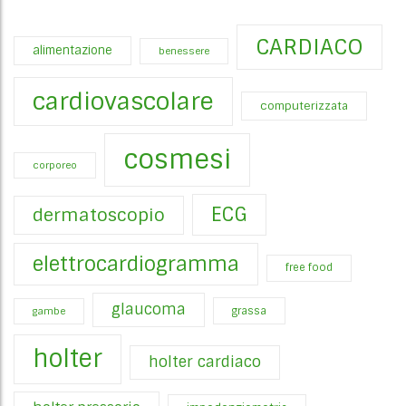
CARDIACO
alimentazione
benessere
cardiovascolare
computerizzata
cosmesi
corporeo
ECG
dermatoscopio
elettrocardiogramma
free food
glaucoma
gambe
grassa
holter
holter cardiaco