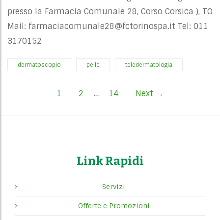
presso la Farmacia Comunale 28, Corso Corsica ), TO
Mail:
farmaciacomunale28@fctorinospa.it
Tel: 011
3170152
dermatoscopio
pelle
teledermatologia
P
1
2
…
14
Next →
o
s
t
Link Rapidi
s
Servizi
n
Offerte e Promozioni
a