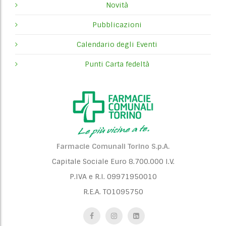
Novità
v
Pubblicazioni
i
Calendario degli Eventi
g
Punti Carta fedeltà
a
t
i
o
n
Farmacie Comunali Torino S.p.A.
Capitale Sociale Euro 8.700.000 I.V.
P.IVA e R.I. 09971950010
R.E.A. TO1095750