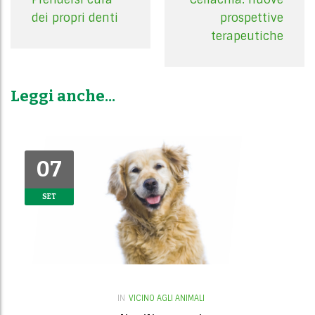
s
t
dei propri denti
prospettive
n
terapeutiche
a
v
i
Leggi anche...
g
a
t
i
07
07
o
SET
SET
n
IN
VICINO AGLI ANIMALI