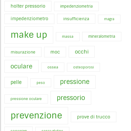
holter pressorio
impedenziometria
impedenziometro
insufficienza
magra
make up
mineralometria
massa
occhi
moc
misurazione
oculare
ossea
osteoporosi
pressione
pelle
peso
pressorio
pressione oculare
prevenzione
prove di trucco