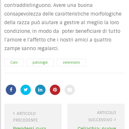
contraddistinguono. Avere una buona
consapevolezza delle caratteristiche morfologiche
della razza può aiutare a gestire al meglio la loro
condizione, in modo da poter beneficiare di tutto
l’amore e l’affetto che i nostri amici a quattro
zampe sanno regalarci.
Cani
patologie
veterinario
ARTICOLO
P
ARTICOLO
SUCCESSIVO
PRECEDENTE
o
Prendersi cura
Celiachia: nuove