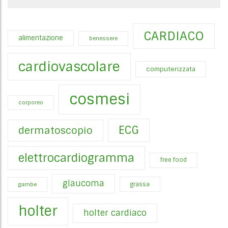
CARDIACO
alimentazione
benessere
cardiovascolare
computerizzata
cosmesi
corporeo
ECG
dermatoscopio
elettrocardiogramma
free food
glaucoma
gambe
grassa
holter
holter cardiaco