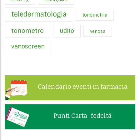
screening
senza glutine
teledermatologia
tonometria
tonometro
udito
venosa
venoscreen
Calendario eventi in farmacia
Punti Carta fedeltà