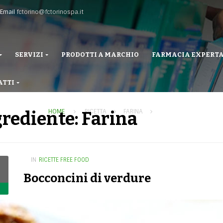
Email
fctorino@fctorinospa.it
SERVIZI
PRODOTTI A MARCHIO
FARMACIA EXPERT
ATTI
HOME
RICETTA
FARINA
rediente: Farina
IN
RICETTE FREE FOOD
Bocconcini di verdure