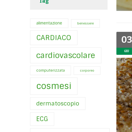
Tag
alimentazione
benessere
CARDIACO
03
GIU
cardiovascolare
computerizzata
corporeo
cosmesi
dermatoscopio
ECG