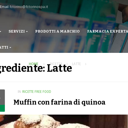
Email
fctorino@fctorinospa.it
SERVIZI
PRODOTTI A MARCHIO
FARMACIA EXPERT
ATTI
HOME
RICETTA
LATTE
rediente: Latte
IN
RICETTE FREE FOOD
4
Muffin con farina di quinoa