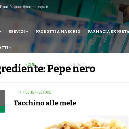
Email
fctorino@fctorinospa.it
SERVIZI
PRODOTTI A MARCHIO
FARMACIA EXPERT
ATTI
HOME
RICETTA
PEPE NERO
rediente: Pepe nero
IN
RICETTE FREE FOOD
Tacchino alle mele