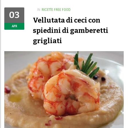
IN
RICETTE FREE FOOD
03
Vellutata di ceci con
APR
spiedini di gamberetti
grigliati