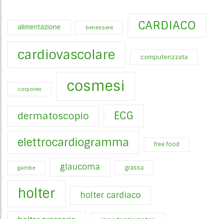
CARDIACO
alimentazione
benessere
cardiovascolare
computerizzata
cosmesi
corporeo
ECG
dermatoscopio
elettrocardiogramma
free food
glaucoma
gambe
grassa
holter
holter cardiaco