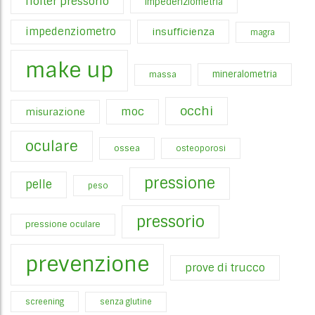
holter pressorio
impedenziometria
impedenziometro
insufficienza
magra
make up
mineralometria
massa
occhi
moc
misurazione
oculare
ossea
osteoporosi
pressione
pelle
peso
pressorio
pressione oculare
prevenzione
prove di trucco
screening
senza glutine