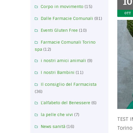
10
Corpo in movimento
(15)
OTT
Dalle Farmacie Comunali
(81)
Eventi Gluten Free
(10)
Farmacie Comunali Torino
spa
(12)
i nostri amici animali
(9)
I nostri Bambini
(11)
Il consiglio del Farmacista
(36)
L'alfabeto del Benessere
(6)
la pelle che vivi
(7)
TEST I
News sanità
(16)
Torino