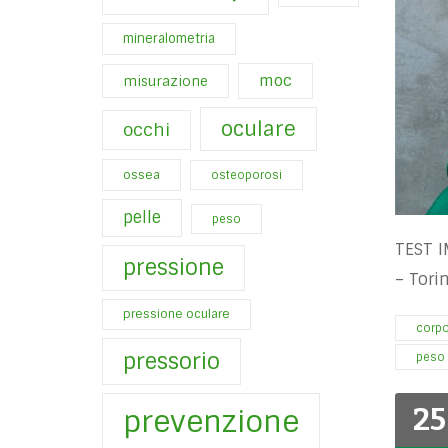
mineralometria
moc
misurazione
oculare
occhi
ossea
osteoporosi
pelle
peso
TEST I
pressione
– Tori
pressione oculare
corp
pressorio
peso
25
prevenzione