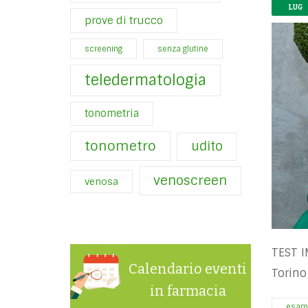
LUG
prove di trucco
screening
senza glutine
teledermatologia
tonometria
tonometro
udito
venoscreen
venosa
TEST I
Calendario eventi
Torino
in farmacia
esam