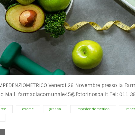
MPEDENZIOMETRICO Venerdì 28 Novembre presso la Far
no Mail:
farmaciacomunale45@fctorinospa.it
Tel: 011 3
oreo
esame
grassa
impedenziometrico
impe