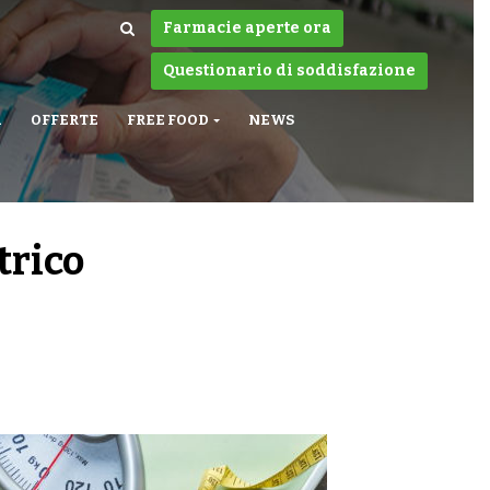
Farmacie aperte ora
Questionario di soddisfazione
A
OFFERTE
FREE FOOD
NEWS
trico