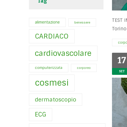
Tag
TEST I
alimentazione
benessere
Torino
CARDIACO
corp
cardiovascolare
17
computerizzata
corporeo
SET
cosmesi
dermatoscopio
ECG