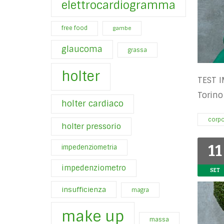
elettrocardiogramma
free food
gambe
glaucoma
grassa
holter
TEST I
Torino
holter cardiaco
corp
holter pressorio
11
impedenziometria
impedenziometro
SET
insufficienza
magra
make up
massa