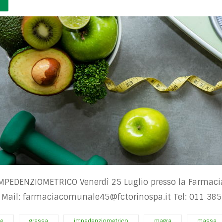
MPEDENZIOMETRICO Venerdì 25 Luglio presso la Farmaci
 Mail:
farmaciacomunale45@fctorinospa.it
Tel: 011 38
e
grassa
impedenziometrico
magra
massa