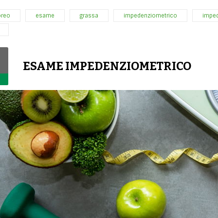
oreo
esame
grassa
impedenziometrico
impe
ESAME IMPEDENZIOMETRICO