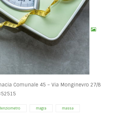
macia Comunale 45 – Via Monginevro 27/B
852515
denziometro
magra
massa