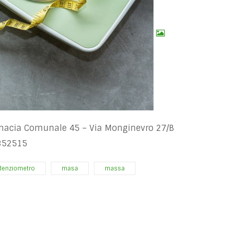
rmacia Comunale 45 – Via Monginevro 27/B
852515
denziometro
masa
massa