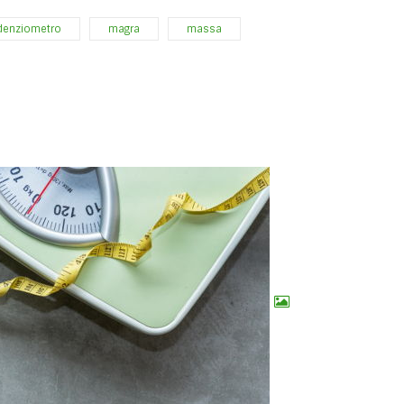
denziometro
magra
massa