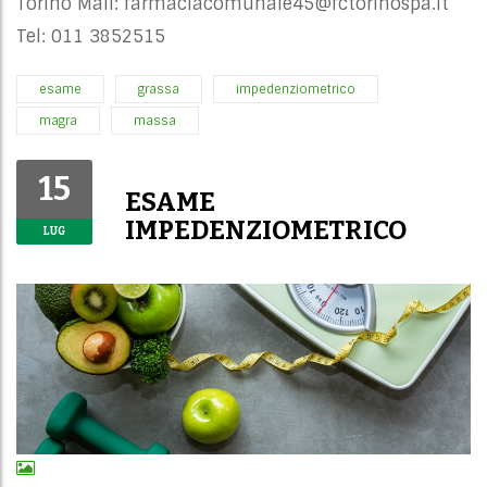
Torino Mail:
farmaciacomunale45@fctorinospa.it
Tel: 011 3852515
esame
grassa
impedenziometrico
magra
massa
15
ESAME
IMPEDENZIOMETRICO
LUG