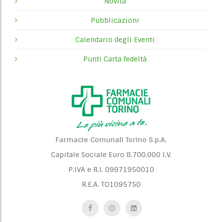
Novità
i
Pubblicazioni
g
Calendario degli Eventi
a
Punti Carta fedeltà
t
i
o
n
Farmacie Comunali Torino S.p.A.
Capitale Sociale Euro 8.700.000 I.V.
P.IVA e R.I. 09971950010
R.E.A. TO1095750