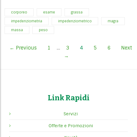
corporeo
esame
grassa
impedenziometria
impedenziometrico
magra
massa
peso
P
← Previous
1
…
3
4
5
6
Next
→
o
s
t
s
Link Rapidi
n
Servizi
a
Offerte e Promozioni
v