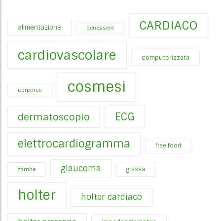
CARDIACO
alimentazione
benessere
cardiovascolare
computerizzata
cosmesi
corporeo
ECG
dermatoscopio
elettrocardiogramma
free food
glaucoma
gambe
grassa
holter
holter cardiaco