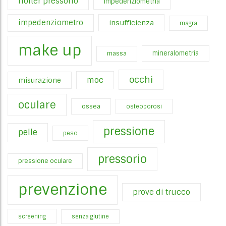
holter pressorio
impedenziometria
impedenziometro
insufficienza
magra
make up
mineralometria
massa
occhi
moc
misurazione
oculare
ossea
osteoporosi
pressione
pelle
peso
pressorio
pressione oculare
prevenzione
prove di trucco
screening
senza glutine