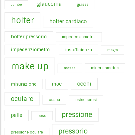
glaucoma
gambe
grassa
holter
holter cardiaco
holter pressorio
impedenziometria
impedenziometro
insufficienza
magra
make up
mineralometria
massa
occhi
moc
misurazione
oculare
ossea
osteoporosi
pressione
pelle
peso
pressorio
pressione oculare