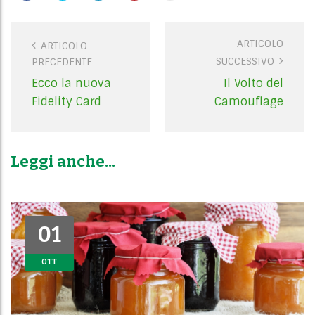
ARTICOLO
P
ARTICOLO
SUCCESSIVO
PRECEDENTE
o
s
Ecco la nuova
Il Volto del
t
Fidelity Card
Camouflage
n
a
v
Leggi anche...
i
g
a
t
01
01
i
OTT
OTT
o
n