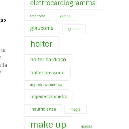
elettrocardiogramma
free food
gambe
ono
glaucoma
grassa
holter
nta
e
holter cardiaco
ella
e
holter pressorio
impedenziometria
impedenziometro
insufficienza
magra
make up
massa