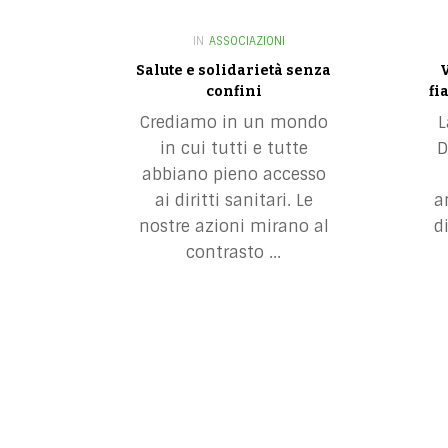
n
IN
ASSOCIAZIONI
Salute e solidarietà senza
V
confini
fi
Crediamo in un mondo
L
in cui tutti e tutte
D
abbiano pieno accesso
ai diritti sanitari. Le
a
nostre azioni mirano al
d
contrasto ...