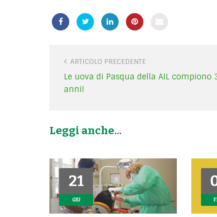
P
ARTICOLO PRECEDENTE
o
Le uova di Pasqua della AIL compiono 
s
anni!
t
n
a
Leggi anche...
v
i
g
a
21
21
t
i
GIU
GIU
F
F
o