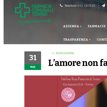
Telefono
011 197820
AZIENDA
FARMACIE
TRASPARENZA
CONT
IN
ASSOCIAZIONI
31
L’amore non f
MAR