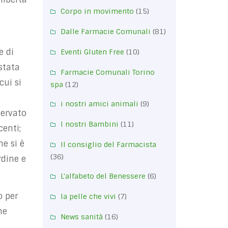
Corpo in movimento
(15)
Dalle Farmacie Comunali
(81)
e di
Eventi Gluten Free
(10)
 stata
Farmacie Comunali Torino
cui si
spa
(12)
a
i nostri amici animali
(9)
servato
I nostri Bambini
(11)
enti;
e si è
Il consiglio del Farmacista
(36)
rdine e
L'alfabeto del Benessere
(6)
o per
la pelle che vivi
(7)
ne
News sanità
(16)