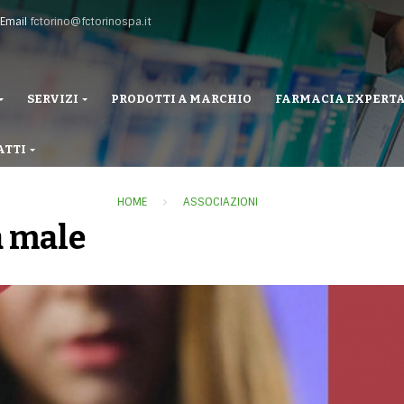
Email
fctorino@fctorinospa.it
SERVIZI
PRODOTTI A MARCHIO
FARMACIA EXPERT
ATTI
HOME
ASSOCIAZIONI
a male