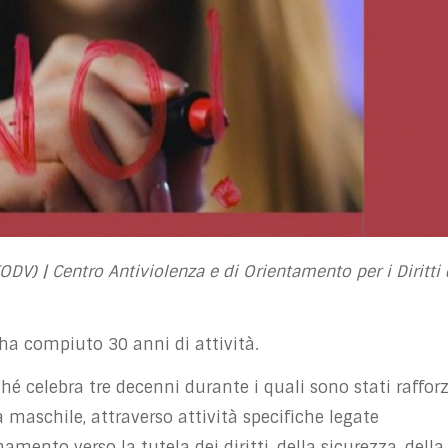
DV) | Centro Antiviolenza e di Orientamento per i Diritti 
ha compiuto 30 anni di attività.
hé celebra tre decenni durante i quali sono stati rafforz
za maschile, attraverso attività specifiche legate
amento verso la tutela dei diritti, della sicurezza, della 