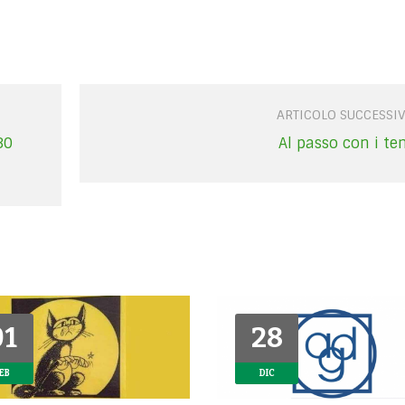
ARTICOLO SUCCESSI
30
Al passo con i te
01
01
28
28
EB
EB
DIC
DIC