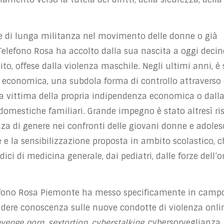
ste di lunga militanza nel movimento delle donne o già
Telefono Rosa ha accolto dalla sua nascita a oggi decin
ito, offese dalla violenza maschile. Negli ultimi anni, è
za economica,
una subdola forma di controllo attraverso 
 la vittima della propria indipendenza economica o dall
 domestiche familiari.
Grande impegno è stato altresì ri
nza di genere nei confronti
delle giovani
donne e adolesc
e la sensibilizzazione proposta in ambito scolastico, ch
i di medicina generale, dai pediatri, dalle forze dell’o
elefono Rosa Piemonte ha messo specificamente in camp
ndere conoscenza sulle
nuove
condotte di violenza onli
evenge porn
,
sextortion
,
cyberstalking
, cybersorveglianza,