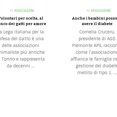
IN
ASSOCIAZIONI
IN
ASSOCIAZIONI
olontari per scelta, al
Anche i bambini poss
anco dei gatti per amore
avere il diabete
a Lega Italiana per la
Cornelia Cruceru,
ifesa del Gatto è una
presidente di AGD
delle associazioni
Piemonte APS, racco
nimaliste più antiche
come l’associazion
i Torino e rappresenta
affianca le famiglie n
da decenni ...
gestione del diabet
mellito di tipo 1. ...