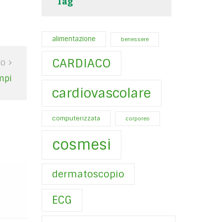
Tag
alimentazione
benessere
CARDIACO
VO
mpi
cardiovascolare
computerizzata
corporeo
cosmesi
dermatoscopio
ECG