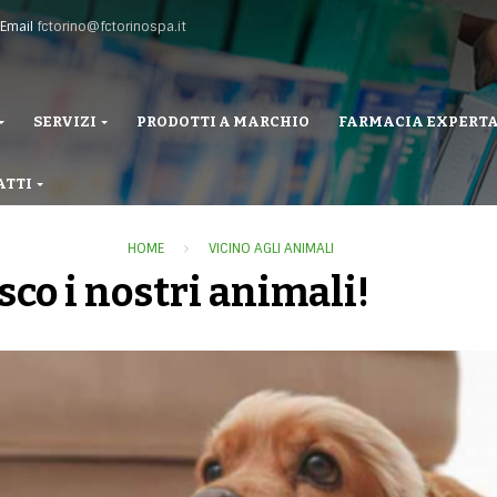
Email
fctorino@fctorinospa.it
SERVIZI
PRODOTTI A MARCHIO
FARMACIA EXPERT
ATTI
HOME
VICINO AGLI ANIMALI
sco i nostri animali!