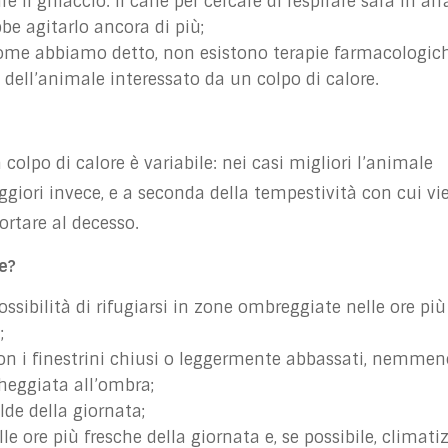
 il ghiaccio: il cane per cercare di respirare sarà in af
be agitarlo ancora di più;
ome abbiamo detto, non esistono terapie farmacologich
e dell’animale interessato da un colpo di calore.
colpo di calore è variabile: nei casi migliori l’animale
eggiori invece, e a seconda della tempestività con cui vi
ortare al decesso.
e?
ssibilità di rifugiarsi in zone ombreggiate nelle ore più
;
on i finestrini chiusi o leggermente abbassati, nemmen
heggiata all’ombra;
alde della giornata;
le ore più fresche della giornata e, se possibile, climati