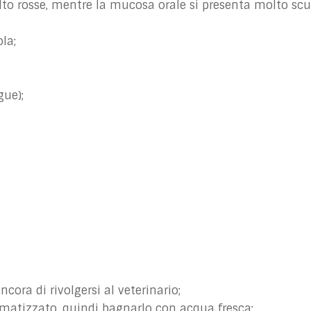
to rosse, mentre la mucosa orale si presenta molto scu
ola;
gue);
ora di rivolgersi al veterinario;
imatizzato, quindi bagnarlo con acqua fresca;