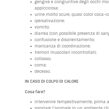
gengive e congiuntive degli occhi mol
appiccicosa;
urine molto scure, quasi color coca-c
ipersalivazione;
vomito;
diarrea (con possibile presenza di san
confusione e disorientamento;
mancanza di coordinazione;
tremori muscolari incontrollati;
collasso;
coma;
decesso.
IN CASO DI COLPO DI CALORE
Cosa fare?
Intervenire tempestivamente, prima anc
spostare l’animale in un ambiente cl