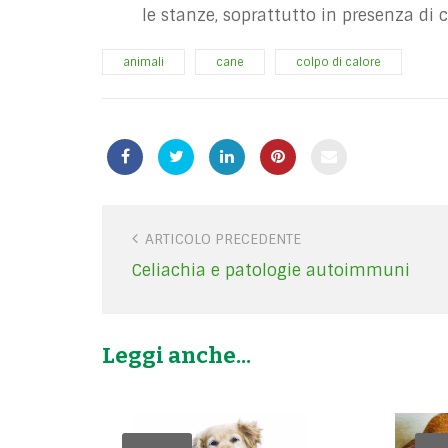
le stanze, soprattutto in presenza di c
animali
cane
colpo di calore
P
ARTICOLO PRECEDENTE
o
Celiachia e patologie autoimmuni
s
t
n
Leggi anche...
a
v
i