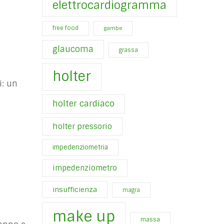
elettrocardiogramma
free food
gambe
glaucoma
grassa
holter
i: un
holter cardiaco
holter pressorio
impedenziometria
impedenziometro
insufficienza
magra
make up
massa