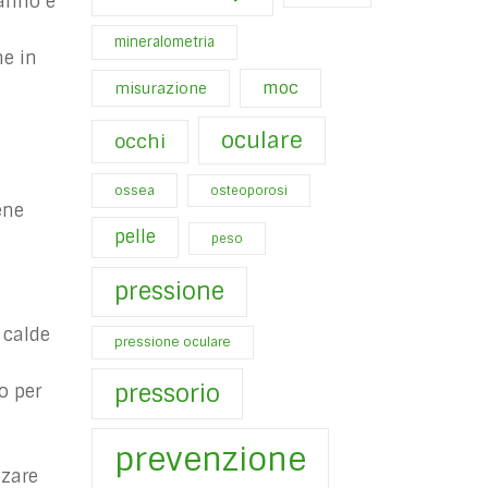
fanno e
mineralometria
e in
moc
misurazione
oculare
occhi
ossea
osteoporosi
ene
pelle
peso
pressione
 calde
pressione oculare
pressorio
o per
prevenzione
zzare