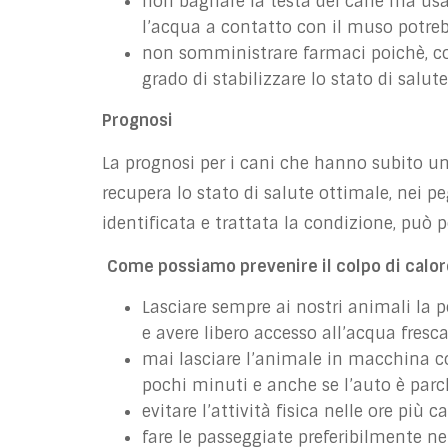
non bagnare la testa del cane ma usare
l’acqua a contatto con il muso potreb
non somministrare farmaci poichè, c
grado di stabilizzare lo stato di salut
Prognosi
La prognosi per i cani che hanno subito un 
recupera lo stato di salute ottimale, nei p
identificata e trattata la condizione, può p
Come possiamo prevenire il colpo di calor
Lasciare sempre ai nostri animali la po
e avere libero accesso all’acqua fresca
mai lasciare l’animale in macchina c
pochi minuti e anche se l’auto è parc
evitare l’attività fisica nelle ore più c
fare le passeggiate preferibilmente nel