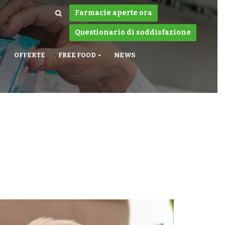
Farmacie aperte ora
Questionario di soddisfazione
A
OFFERTE
FREE FOOD
NEWS
!