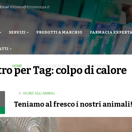
Email
fctorino@fctorinospa.it
SERVIZI
PRODOTTI A MARCHIO
FARMACIA EXPERT
ATTI
HOME
ARTICOLI CON QUESTO TAG "COLPO DI CALORE"
tro per Tag: colpo di calore
IN
VICINO AGLI ANIMALI
Teniamo al fresco i nostri animali