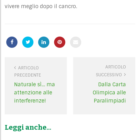
vivere meglio dopo il cancro.
ARTICOLO
P
ARTICOLO
SUCCESSIVO
PRECEDENTE
o
s
Naturale sì… ma
Dalla Carta
t
attenzione alle
Olimpica alle
n
interferenze!
Paralimpiadi
a
v
i
Leggi anche...
g