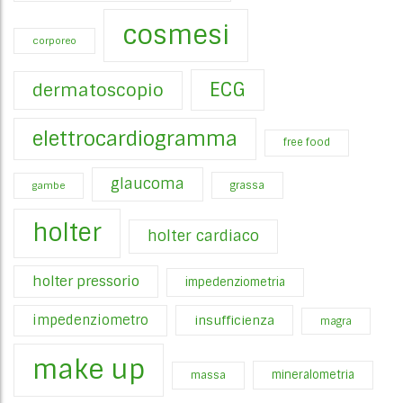
cosmesi
corporeo
ECG
dermatoscopio
elettrocardiogramma
free food
glaucoma
gambe
grassa
holter
holter cardiaco
holter pressorio
impedenziometria
impedenziometro
insufficienza
magra
make up
mineralometria
massa