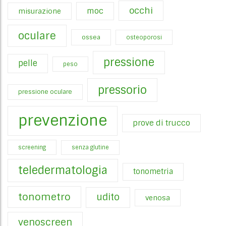
occhi
moc
misurazione
oculare
ossea
osteoporosi
pressione
pelle
peso
pressorio
pressione oculare
prevenzione
prove di trucco
screening
senza glutine
teledermatologia
tonometria
tonometro
udito
venosa
venoscreen