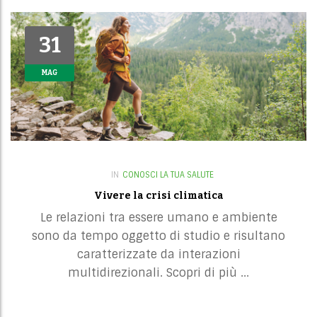
a
t
i
31
31
o
MAG
MAG
n
IN
CONOSCI LA TUA SALUTE
Vivere la crisi climatica
Le relazioni tra essere umano e ambiente
sono da tempo oggetto di studio e risultano
caratterizzate da interazioni
multidirezionali. Scopri di più ...