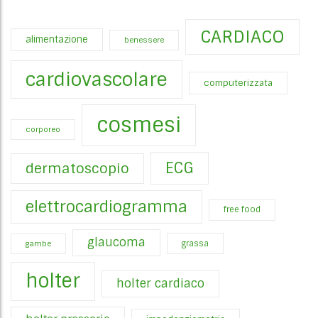
CARDIACO
alimentazione
benessere
cardiovascolare
computerizzata
cosmesi
corporeo
ECG
dermatoscopio
elettrocardiogramma
free food
glaucoma
gambe
grassa
holter
holter cardiaco