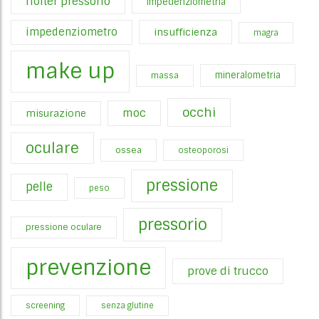
holter pressorio
impedenziometria
impedenziometro
insufficienza
magra
make up
mineralometria
massa
occhi
moc
misurazione
oculare
ossea
osteoporosi
pressione
pelle
peso
pressorio
pressione oculare
prevenzione
prove di trucco
screening
senza glutine