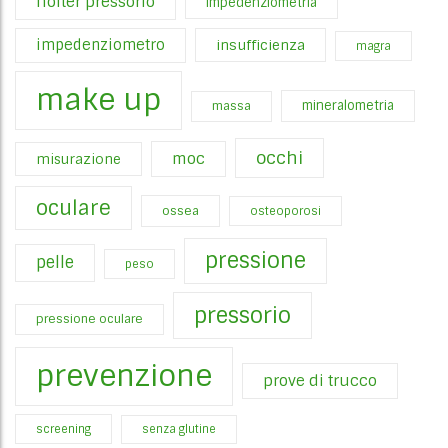
holter pressorio
impedenziometria
impedenziometro
insufficienza
magra
make up
mineralometria
massa
occhi
moc
misurazione
oculare
ossea
osteoporosi
pressione
pelle
peso
pressorio
pressione oculare
prevenzione
prove di trucco
screening
senza glutine