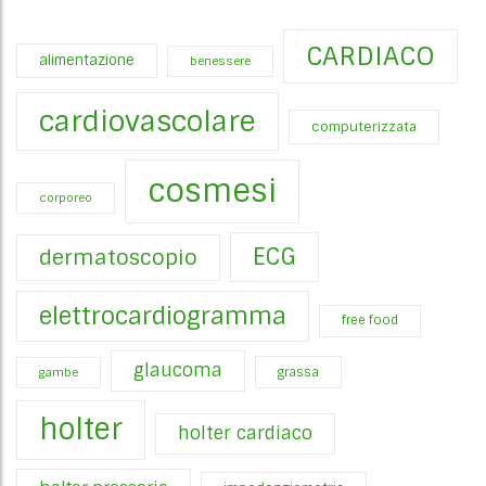
CARDIACO
alimentazione
benessere
cardiovascolare
computerizzata
cosmesi
corporeo
ECG
dermatoscopio
elettrocardiogramma
free food
glaucoma
gambe
grassa
holter
holter cardiaco