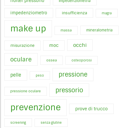
holter pressorio
impedenziometria
impedenziometro
insufficienza
magra
make up
mineralometria
massa
occhi
moc
misurazione
oculare
ossea
osteoporosi
pressione
pelle
peso
pressorio
pressione oculare
prevenzione
prove di trucco
screening
senza glutine