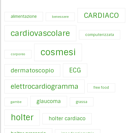
CARDIACO
alimentazione
benessere
cardiovascolare
computerizzata
cosmesi
corporeo
ECG
dermatoscopio
elettrocardiogramma
free food
glaucoma
gambe
grassa
holter
holter cardiaco