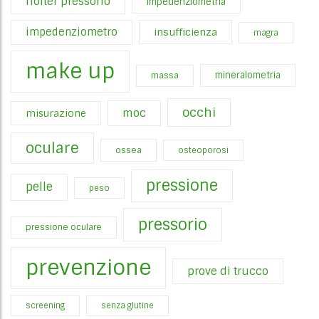
holter pressorio
impedenziometria
impedenziometro
insufficienza
magra
make up
mineralometria
massa
occhi
moc
misurazione
oculare
ossea
osteoporosi
pressione
pelle
peso
pressorio
pressione oculare
prevenzione
prove di trucco
screening
senza glutine