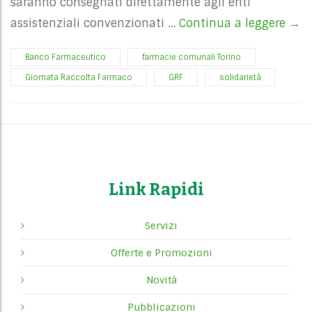
saranno consegnati direttamente agli enti
assistenziali convenzionati …
Continua a leggere
9 e
→
Banco Farmaceutico
farmacie comunali Torino
Giornata Raccolta Farmaco
GRF
solidarietà
Link Rapidi
Servizi
Offerte e Promozioni
Novità
Pubblicazioni