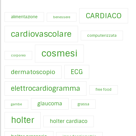
CARDIACO
alimentazione
benessere
cardiovascolare
computerizzata
cosmesi
corporeo
ECG
dermatoscopio
elettrocardiogramma
free food
glaucoma
gambe
grassa
holter
holter cardiaco