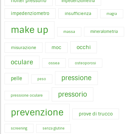
holter pressorio
impedenziometria
impedenziometro
insufficienza
magra
make up
mineralometria
massa
occhi
moc
misurazione
oculare
ossea
osteoporosi
pressione
pelle
peso
pressorio
pressione oculare
prevenzione
prove di trucco
screening
senza glutine