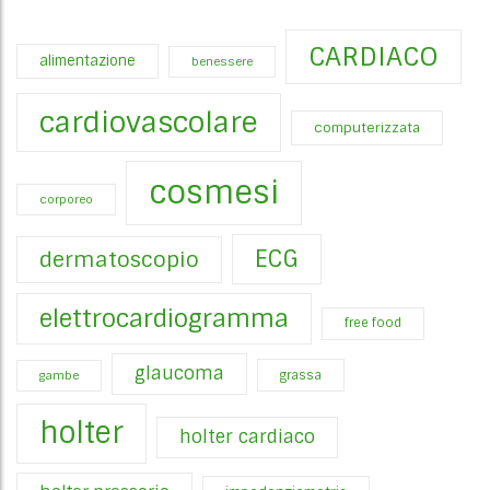
CARDIACO
alimentazione
benessere
cardiovascolare
computerizzata
cosmesi
corporeo
ECG
dermatoscopio
elettrocardiogramma
free food
glaucoma
gambe
grassa
holter
holter cardiaco