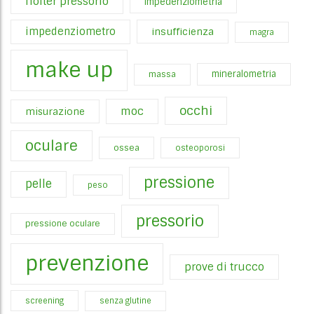
holter pressorio
impedenziometria
impedenziometro
insufficienza
magra
make up
mineralometria
massa
occhi
moc
misurazione
oculare
ossea
osteoporosi
pressione
pelle
peso
pressorio
pressione oculare
prevenzione
prove di trucco
screening
senza glutine