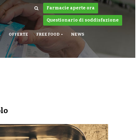
Farmacie aperte ora
Questionario di soddisfazione
A
OFFERTE
FREE FOOD
NEWS
olo