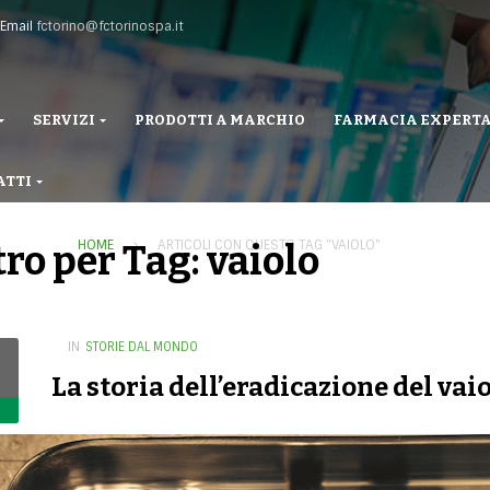
Email
fctorino@fctorinospa.it
SERVIZI
PRODOTTI A MARCHIO
FARMACIA EXPERT
ATTI
HOME
ARTICOLI CON QUESTO TAG "VAIOLO"
tro per Tag: vaiolo
IN
STORIE DAL MONDO
La storia dell’eradicazione del vai