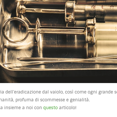
ria dell’eradicazione dal vaiolo, così come ogni grande 
manità, profuma di scommesse e genialità.
la insieme a noi con
questo
articolo!