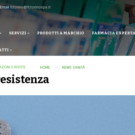
Email
fctorino@fctorinospa.it
SERVIZI
PRODOTTI A MARCHIO
FARMACIA EXPERT
ATTI
AZIONI & RIVISTE
HOME
NEWS SANITÀ
resistenza