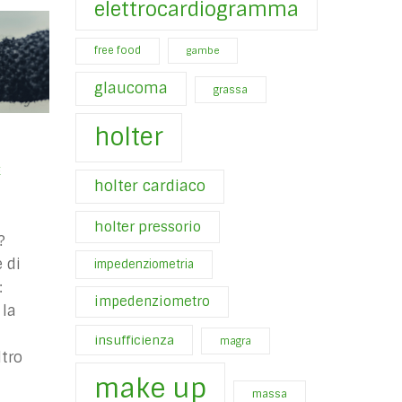
elettrocardiogramma
free food
gambe
glaucoma
grassa
holter
E
holter cardiaco
holter pressorio
?
 di
impedenziometria
:
impedenziometro
 la
insufficienza
magra
tro
make up
massa