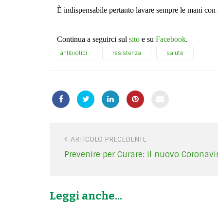
È indispensabile pertanto lavare sempre le mani con a
Continua a seguirci sul
sito
e su
Facebook
.
antibiotici
resistenza
salute
P
ARTICOLO PRECEDENTE
o
Prevenire per Curare: il nuovo Coronavi
s
t
n
Leggi anche...
a
v