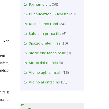
Parliamo di…
(56)
Pubblicazioni & Riviste
(43)
Ricette Free Food
(24)
Salute in prima fila
(6)
ri. Non
Spazio Gluten Free
(10)
Storie che fanno bene
(9)
entale
Storie dal mondo
(9)
fatti,
iotico,
Vicino agli animali
(15)
Vicino al cittadino
(13)
nire la
asa, in