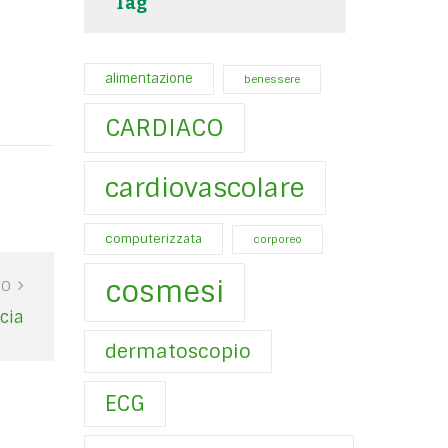
Tag
alimentazione
benessere
CARDIACO
cardiovascolare
computerizzata
corporeo
cosmesi
VO
cia
dermatoscopio
ECG