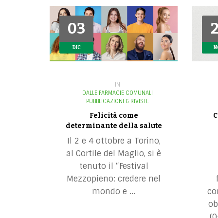
i
g
03
03
a
t
DIC
DIC
N
N
i
o
n
IN
DALLE FARMACIE COMUNALI
PUBBLICAZIONI & RIVISTE
Felicità come
C
determinante della salute
Il 2 e 4 ottobre a Torino,
al Cortile del Maglio, si è
tenuto il “Festival
Mezzopieno: credere nel
mondo e ...
co
ob
(0