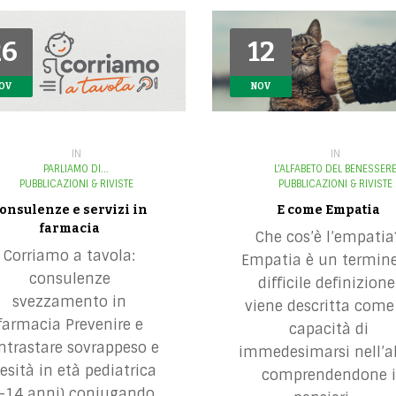
26
26
12
12
OV
OV
NOV
NOV
IN
IN
L'ALFABETO DEL BENESSER
PARLIAMO DI...
PUBBLICAZIONI & RIVISTE
PUBBLICAZIONI & RIVISTE
E come Empatia
onsulenze e servizi in
farmacia
Che cos’è l’empatia
Corriamo a tavola:
Empatia è un termine
consulenze
difficile definizione
svezzamento in
viene descritta come
farmacia Prevenire e
capacità di
ntrastare sovrappeso e
immedesimarsi nell’al
esità in età pediatrica
comprendendone i
-14 anni) coniugando