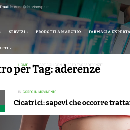
Email
fctorino@fctorinospa.it
SERVIZI
PRODOTTI A MARCHIO
FARMACIA EXPERT
ATTI
HOME
ARTICOLI CON QUESTO TAG "ADERENZE"
tro per Tag: aderenze
IN
CORPO IN MOVIMENTO
Cicatrici: sapevi che occorre tratta