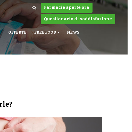
Farmacie aperte ora
Questionario di soddisfazione
A
OFFERTE
FREE FOOD
NEWS
rle?