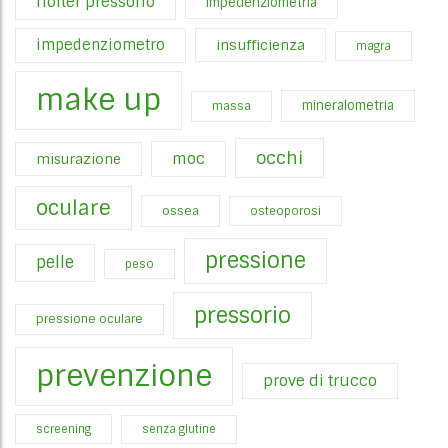
holter pressorio
impedenziometria
impedenziometro
insufficienza
magra
make up
mineralometria
massa
occhi
moc
misurazione
oculare
ossea
osteoporosi
pressione
pelle
peso
pressorio
pressione oculare
prevenzione
prove di trucco
screening
senza glutine