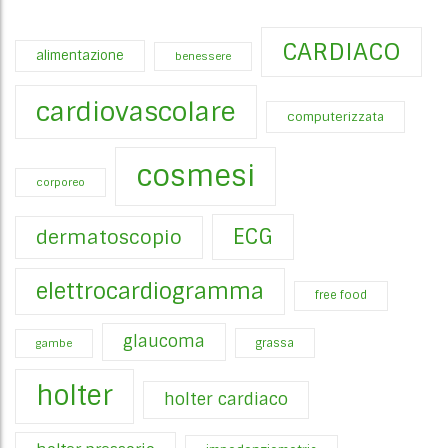
CARDIACO
alimentazione
benessere
cardiovascolare
computerizzata
cosmesi
corporeo
ECG
dermatoscopio
elettrocardiogramma
free food
glaucoma
gambe
grassa
holter
holter cardiaco