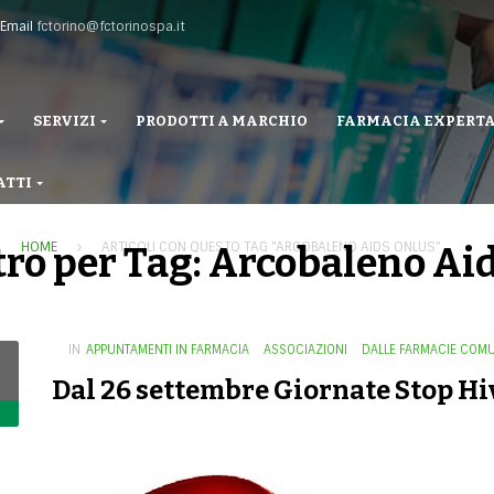
Email
fctorino@fctorinospa.it
SERVIZI
PRODOTTI A MARCHIO
FARMACIA EXPERT
ATTI
HOME
ARTICOLI CON QUESTO TAG "ARCOBALENO AIDS ONLUS"
tro per Tag: Arcobaleno Ai
IN
APPUNTAMENTI IN FARMACIA
ASSOCIAZIONI
DALLE FARMACIE COMU
Dal 26 settembre Giornate Stop Hi