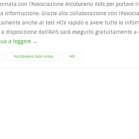
ornata con l’Associazione Arcobaleno Aids per portare in 
ta informazione. Grazie alla collaborazione con l'Associ
tamente anche al test HCV rapido e avere tutte le infor
a disposizione dall’AVIS sarà eseguito gratuitamente a
ua a leggere
I test HIV e HCV scendono in piazza
→
Arcobaleno Aids onlus
HIV