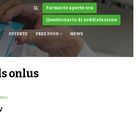
Farmacie aperte ora
Questionario di soddisfazione
A
OFFERTE
FREE FOOD
NEWS
ds onlus
NALI
v