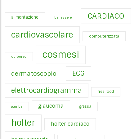
CARDIACO
alimentazione
benessere
cardiovascolare
computerizzata
cosmesi
corporeo
ECG
dermatoscopio
elettrocardiogramma
free food
glaucoma
gambe
grassa
holter
holter cardiaco