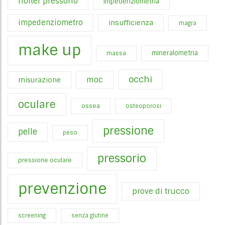
holter pressorio
impedenziometria
impedenziometro
insufficienza
magra
make up
mineralometria
massa
occhi
moc
misurazione
oculare
ossea
osteoporosi
pressione
pelle
peso
pressorio
pressione oculare
prevenzione
prove di trucco
screening
senza glutine