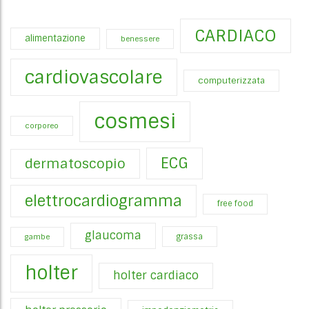
CARDIACO
alimentazione
benessere
cardiovascolare
computerizzata
cosmesi
corporeo
ECG
dermatoscopio
elettrocardiogramma
free food
glaucoma
gambe
grassa
holter
holter cardiaco