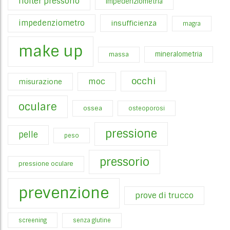
holter pressorio
impedenziometria
impedenziometro
insufficienza
magra
make up
mineralometria
massa
occhi
moc
misurazione
oculare
ossea
osteoporosi
pressione
pelle
peso
pressorio
pressione oculare
prevenzione
prove di trucco
screening
senza glutine