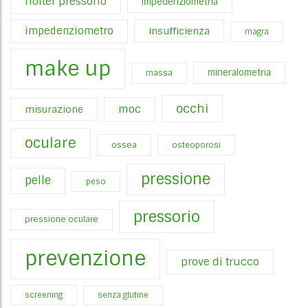
holter pressorio
impedenziometria
impedenziometro
insufficienza
magra
make up
mineralometria
massa
occhi
moc
misurazione
oculare
ossea
osteoporosi
pressione
pelle
peso
pressorio
pressione oculare
prevenzione
prove di trucco
screening
senza glutine