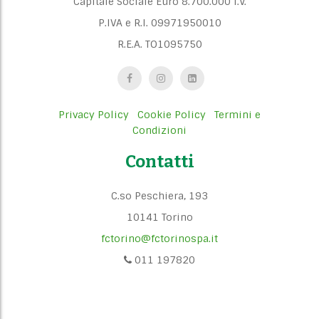
Capitale Sociale Euro 8.700.000 I.V.
P.IVA e R.I. 09971950010
R.E.A. TO1095750
Privacy Policy
Cookie Policy
Termini e
Condizioni
Contatti
C.so Peschiera, 193
10141 Torino
fctorino@fctorinospa.it
011 197820