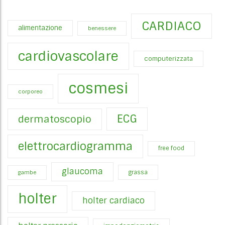
CARDIACO
alimentazione
benessere
cardiovascolare
computerizzata
cosmesi
corporeo
ECG
dermatoscopio
elettrocardiogramma
free food
glaucoma
gambe
grassa
holter
holter cardiaco