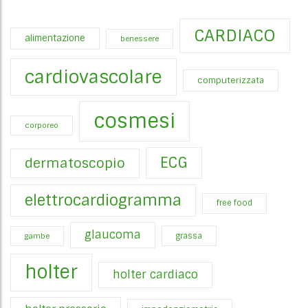
CARDIACO
alimentazione
benessere
cardiovascolare
computerizzata
cosmesi
corporeo
ECG
dermatoscopio
elettrocardiogramma
free food
glaucoma
gambe
grassa
holter
holter cardiaco