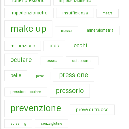
holter pressorio
impedenziometria
impedenziometro
insufficienza
magra
make up
mineralometria
massa
occhi
moc
misurazione
oculare
ossea
osteoporosi
pressione
pelle
peso
pressorio
pressione oculare
prevenzione
prove di trucco
screening
senza glutine