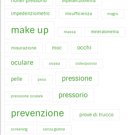
holter pressorio
impedenziometria
impedenziometro
insufficienza
magra
make up
mineralometria
massa
occhi
moc
misurazione
oculare
ossea
osteoporosi
pressione
pelle
peso
pressorio
pressione oculare
prevenzione
prove di trucco
screening
senza glutine