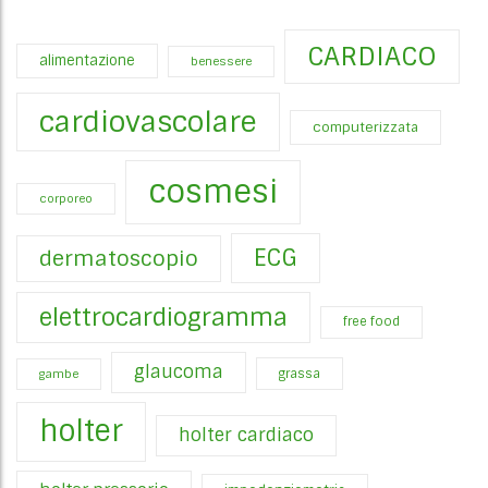
CARDIACO
alimentazione
benessere
cardiovascolare
computerizzata
cosmesi
corporeo
ECG
dermatoscopio
elettrocardiogramma
free food
glaucoma
gambe
grassa
holter
holter cardiaco